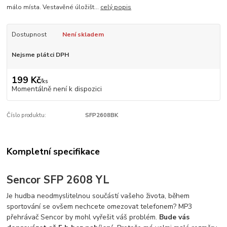
málo místa. Vestavěné úložišt...
celý popis
Dostupnost
Není skladem
Nejsme plátci DPH
199 Kč
/
ks
Momentálně není k dispozici
Číslo produktu:
SFP2608BK
Kompletní specifikace
Sencor SFP 2608 YL
Je hudba neodmyslitelnou součástí vašeho života, během
sportování se ovšem nechcete omezovat telefonem? MP3
přehrávač Sencor by mohl vyřešit váš problém.
Bude vás