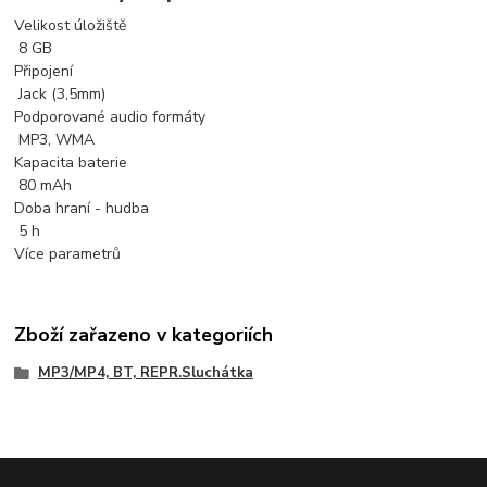
Velikost úložiště
8 GB
Připojení
Jack (3,5mm)
Podporované audio formáty
MP3, WMA
Kapacita baterie
80 mAh
Doba hraní - hudba
5 h
Více parametrů
Zboží zařazeno v kategoriích
MP3/MP4, BT, REPR.Sluchátka