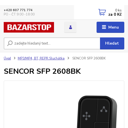
0
ks
+420 607 771 774
za
0 Kč
PO - ČT 9:00 -18:00
Menu
Hledat
Úvod
MP3/MP4, BT, REPR.Sluchátka
SENCOR SFP 2608BK
SENCOR SFP 2608BK