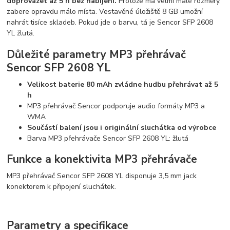
doprovázet až
5 h
bez nabíjení.
Protože má velmi malé rozměry,
zabere opravdu málo místa. Vestavěné úložiště 8 GB umožní
nahrát tisíce skladeb. Pokud jde o barvu, tá je Sencor SFP 2608
YL žlutá.
Důležité parametry MP3 přehrávač
Sencor SFP 2608 YL
Velikost baterie
80 mAh
zvládne hudbu přehrávat až
5
h
MP3 přehrávač Sencor podporuje audio formáty MP3 a
WMA
Součástí balení jsou i originální sluchátka od výrobce
Barva MP3 přehrávače Sencor SFP 2608 YL: žlutá
Funkce a konektivita MP3 přehrávače
MP3 přehrávač Sencor SFP 2608 YL disponuje 3,5 mm jack
konektorem k připojení sluchátek.
Parametry a specifikace