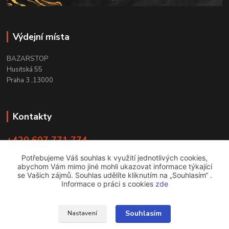
Výdejní místa
BAZARSTOP
Husitská 55
Praha 3 ,13000
Kontakty
+420 607 771 774
PO - ČT 9:00 -18:00
Potřebujeme Váš souhlas k využití jednotlivých cookies,
abychom Vám mimo jiné mohli ukazovat informace týkající
info@bazarstop.cz
se Vašich zájmů. Souhlas udělíte kliknutím na „Souhlasím“ .
Informace o práci s cookies
zde
Souhlasím
Nastavení