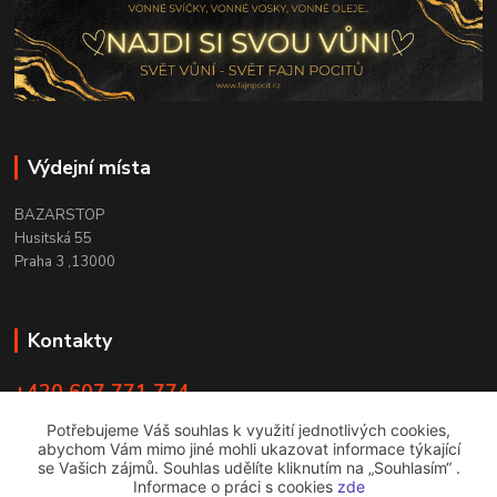
Výdejní místa
BAZARSTOP
Husitská 55
Praha 3 ,13000
Kontakty
+420 607 771 774
PO - ČT 9:00 -18:00
Potřebujeme Váš souhlas k využití jednotlivých cookies,
abychom Vám mimo jiné mohli ukazovat informace týkající
info@bazarstop.cz
se Vašich zájmů. Souhlas udělíte kliknutím na „Souhlasím“ .
Informace o práci s cookies
zde