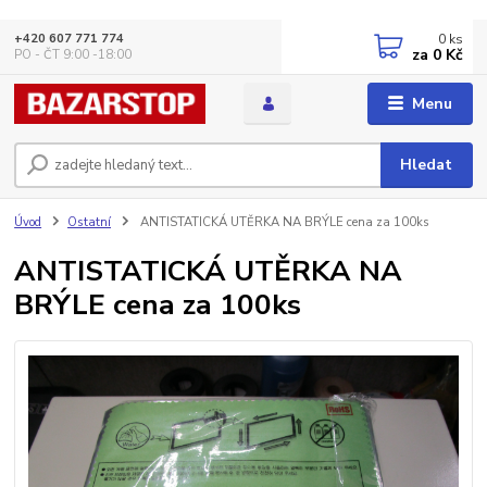
0
ks
+420 607 771 774
za
0 Kč
PO - ČT 9:00 -18:00
Menu
Hledat
Úvod
Ostatní
ANTISTATICKÁ UTĚRKA NA BRÝLE cena za 100ks
ANTISTATICKÁ UTĚRKA NA
BRÝLE cena za 100ks