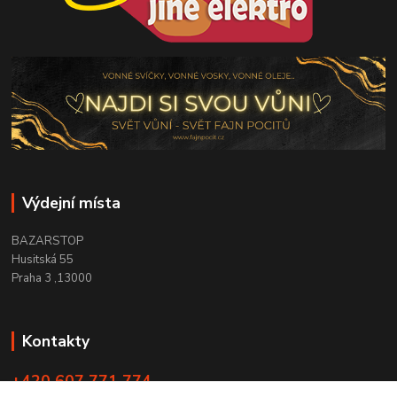
Výdejní místa
BAZARSTOP
Husitská 55
Praha 3 ,13000
Kontakty
+420 607 771 774