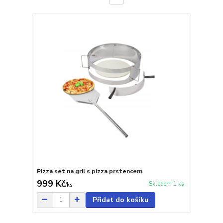
Pizza set na gril s pizza prstencem
999 Kč
Skladem 1 ks
/
ks
Přidat do košíku