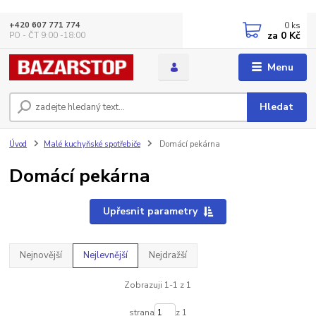
0
ks
+420 607 771 774
za
0 Kč
PO - ČT 9:00 -18:00
Menu
Hledat
Úvod
Malé kuchyňské spotřebiče
Domácí pekárna
Domácí pekárna
Upřesnit parametry
Nejnovější
Nejlevnější
Nejdražší
Zobrazuji 1-1 z 1
strana
z 1