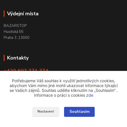
Výdejní místa
BAZARSTOP
Husitská 55
Praha 3 ,13000
Kontakty
+420 607 771 774
PO - ČT 9:00 -18:00
Potřebujeme Váš souhlas k využití jednotlivých cookies,
abychom Vám mimo jiné mohli ukazovat informace týkající
info@bazarstop.cz
se Vašich zájmů. Souhlas udělíte kliknutím na „Souhlasím“ .
Informace o práci s cookies
zde
Souhlasím
Nastavení