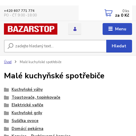
0
ks
+420 607 771 774
za
0 Kč
PO - ČT 9:00 -18:00
Menu
Hledat
Úvod
Malé kuchyňské spotřebiče
Malé kuchyňské spotřebiče
Kuchyňské váhy
Toastovače, topinkovače
Elektrické vařiče
Kuchyňské grily
Sušička ovoce
Domácí pekárna