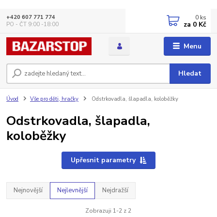
0
ks
+420 607 771 774
za
0 Kč
PO - ČT 9:00 -18:00
Menu
Hledat
Úvod
Vše pro děti, hračky
Odstrkovadla, šlapadla, koloběžky
Odstrkovadla, šlapadla,
koloběžky
Upřesnit parametry
Nejnovější
Nejlevnější
Nejdražší
Zobrazuji 1-2 z 2