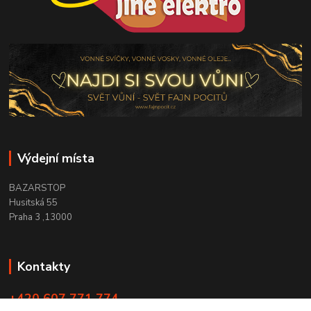
Výdejní místa
BAZARSTOP
Husitská 55
Praha 3 ,13000
Kontakty
+420 607 771 774