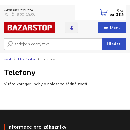
0
ks
+420 607 771 774
za
0 Kč
PO - ČT 9:00 -18:00
Menu
Hledat
Úvod
Elektronika
Telefony
Telefony
V této kategorii nebylo nalezeno žádné zboží.
Informace pro zákazníky