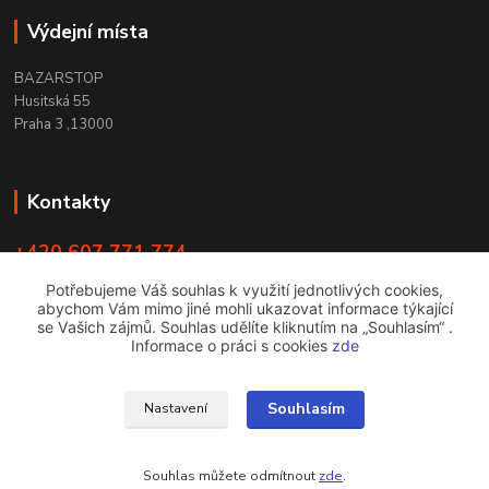
Výdejní místa
BAZARSTOP
Husitská 55
Praha 3 ,13000
Kontakty
+420 607 771 774
PO - ČT 9:00 -18:00
Potřebujeme Váš souhlas k využití jednotlivých cookies,
abychom Vám mimo jiné mohli ukazovat informace týkající
info@bazarstop.cz
se Vašich zájmů. Souhlas udělíte kliknutím na „Souhlasím“ .
Informace o práci s cookies
zde
Souhlasím
Nastavení
bazarstop
Souhlas můžete odmítnout
zde
.