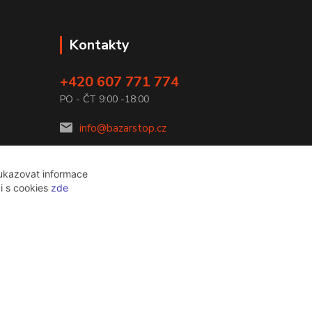
Kontakty
+420 607 771 774
PO - ČT 9:00 -18:00
info@bazarstop.cz
 ukazovat informace
ci s cookies
zde
Vytvořeno na
Eshop-rychle.cz