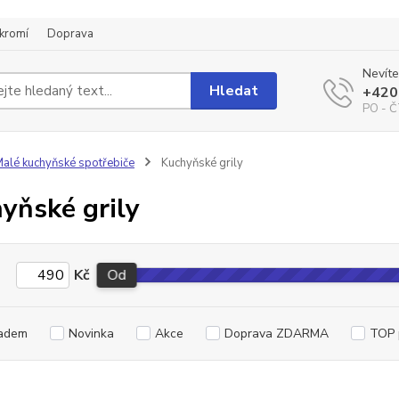
kromí
Doprava
Nevíte
Hledat
+420
PO - Č
alé kuchyňské spotřebiče
Kuchyňské grily
yňské grily
Kč
Od
adem
Novinka
Akce
Doprava ZDARMA
TOP 