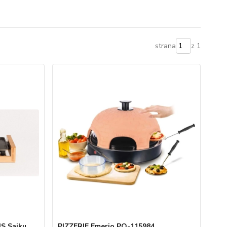
strana
z 1
HS Saiku,
PIZZERIE Emerio PO-115984