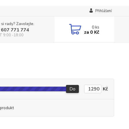
Přihlášení
 si rady? Zavolejte.
0
ks
 607 771 774
za
0 Kč
T 9:00 -18:00
Do
Kč
produkt