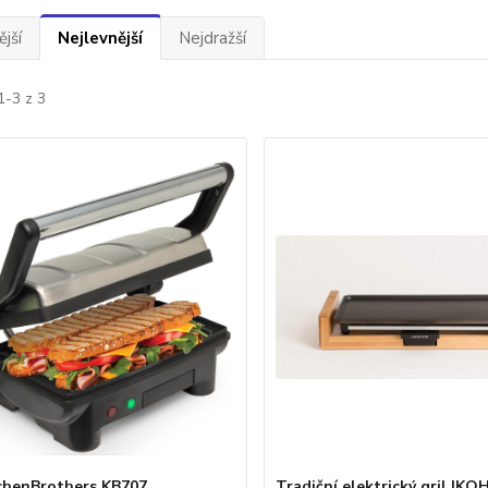
jší
Nejlevnější
Nejdražší
1-3 z 3
tchenBrothers KB707
Tradiční elektrický gril IKO