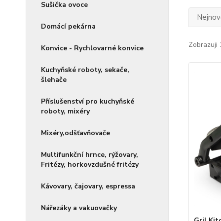
Sušička ovoce
Nejnově
Domácí pekárna
Zobrazuji 
Konvice - Rychlovarné konvice
Kuchyňské roboty, sekače,
šlehače
Příslušenství pro kuchyňské
roboty, mixéry
Mixéry,odšťavňovače
Multifunkční hrnce, rýžovary,
Fritézy, horkovzdušné fritézy
Kávovary, čajovary, espressa
Nářezáky a vakuovačky
Gril Ki