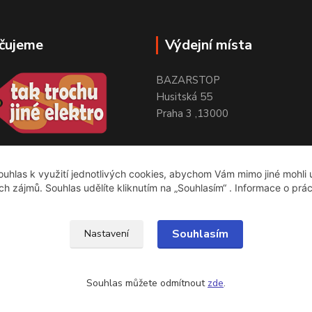
čujeme
Výdejní místa
BAZARSTOP
Husitská 55
Praha 3 ,13000
uhlas k využití jednotlivých cookies, abychom Vám mimo jiné mohli
ich zájmů. Souhlas udělíte kliknutím na „Souhlasím“ . Informace o prá
Souhlasím
Nastavení
Souhlas můžete odmítnout
zde
.