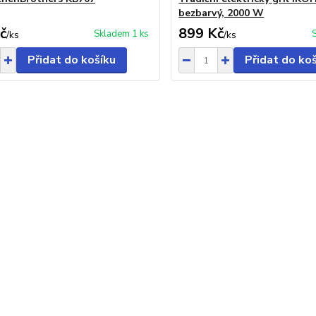
bezbarvý, 2000 W
č
899 Kč
Skladem 1 ks
/
ks
/
ks
Přidat do košíku
Přidat do ko