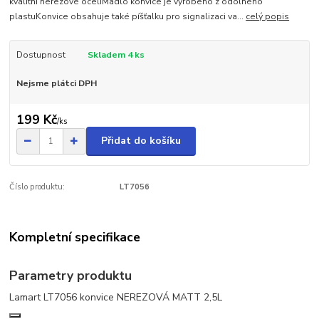
kvalitní nerezové oceliMadlo konvice je vyrobeno z odolného
plastuKonvice obsahuje také píšťalku pro signalizaci va...
celý popis
Dostupnost
Skladem 4 ks
Nejsme plátci DPH
199 Kč
/
ks
Přidat do košíku
Číslo produktu:
LT7056
Kompletní specifikace
Parametry produktu
Lamart LT7056 konvice NEREZOVÁ MATT 2,5L