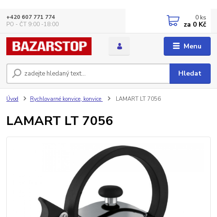
0
ks
+420 607 771 774
za
0 Kč
PO - ČT 9:00 -18:00
Menu
Hledat
Úvod
Rychlovarné konvice, konvice
LAMART LT 7056
LAMART LT 7056