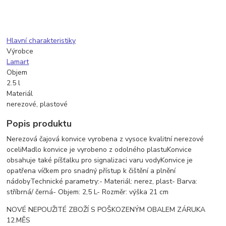
Hlavní charakteristiky
Výrobce
Lamart
Objem
2.5 l
Materiál
nerezové, plastové
Popis produktu
Nerezová čajová konvice vyrobena z vysoce kvalitní nerezové
oceliMadlo konvice je vyrobeno z odolného plastuKonvice
obsahuje také píšťalku pro signalizaci varu vodyKonvice je
opatřena víčkem pro snadný přístup k čištění a plnění
nádobyTechnické parametry:- Materiál: nerez, plast- Barva:
stříbrná/ černá- Objem: 2,5 L- Rozměr: výška 21 cm
NOVÉ NEPOUŽITÉ ZBOŽÍ S POŠKOZENÝM OBALEM ZÁRUKA
12.MĚS