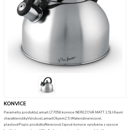
KONVICE
Parametry produktuLamart LT7056 konvice NEREZOVÁ MATT 2,5LHlavní
charakteristikyVýrobceLamartObjem2.5 lMateriálnerezové,
plastovéPopis produktuNerezová čajová konvice vyrobena z vysoce