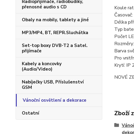
Radiopřijímače, radiobudíky,
přenosné audio s CD
Koule ra
Časovač:
Obaly na mobily, tablety a jiné
Délka pří
Typ bater
MP3/MP4, BT, REPR.Sluchátka
Počet LE
Rozměry:
Set-top boxy DVB-T2 a Satel.
Barva svě
přijímače
Pro vnitřn
Kabely a koncovky
Krytí: IP
(Audio/Video)
NOVÉ Z
Nabíječky USB, Příslušenství
GSM
Vánoční osvětlení a dekorace
Zboží 
Ostatní
Vánoč
deko