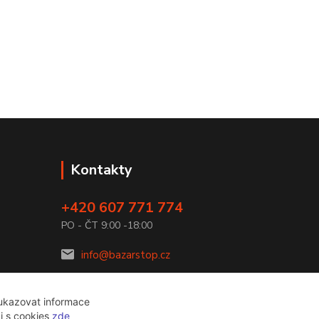
Kontakty
+420 607 771 774
PO - ČT 9:00 -18:00
info@bazarstop.cz
 ukazovat informace
ci s cookies
zde