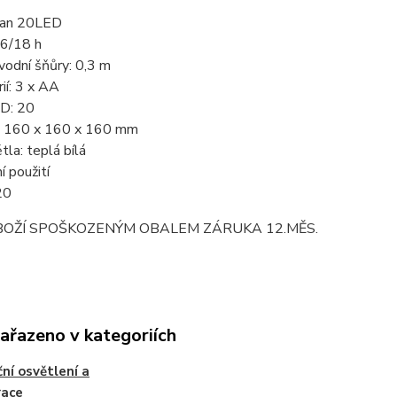
tan 20LED
 6/18 h
vodní šňůry: 0,3 m
ií: 3 x AA
D: 20
 160 x 160 x 160 mm
tla: teplá bílá
í použití
 20
BOŽÍ SPOŠKOZENÝM OBALEM ZÁRUKA 12.MĚS.
zařazeno v kategoriích
ní osvětlení a
race