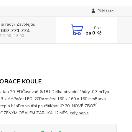
Přihlášení
 si rady? Zavolejte.
0
ks
 607 771 774
za
0 Kč
T 9:00 -18:00
ORACE KOULE
ratan 20LEDČasovač: 6/18 hDélka přívodní šňůry: 0,3 mTyp
í: 3 x AAPočet LED: 20Rozměry: 160 x 160 x 160 mmBarva
 teplá bíláPro vnitřní použitíKrytí: IP 20 NOVÉ ZBOŽÍ
OZENÝM OBALEM ZÁRUKA 12.MĚS.
celý popis