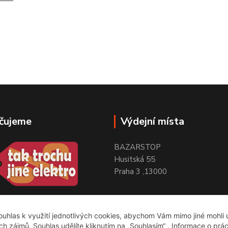
čujeme
Výdejní místa
BAZARSTOP
Husitská 55
Praha 3 ,13000
uhlas k využití jednotlivých cookies, abychom Vám mimo jiné mohli
ich zájmů. Souhlas udělíte kliknutím na „Souhlasím“ . Informace o prá