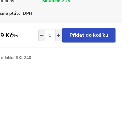
tupnost
Skladem 2 ks
sme plátci DPH
9 Kč
Přidat do košíku
/
ks
roduktu:
RXL240