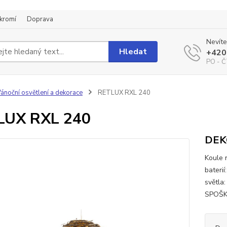
kromí
Doprava
Nevíte
Hledat
+420
PO - Č
ánoční osvětlení a dekorace
RETLUX RXL 240
LUX RXL 240
DEK
Koule 
bateri
světla:
SPOŠK