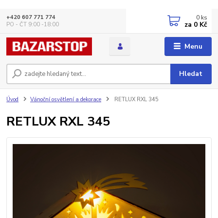
0
ks
+420 607 771 774
za
0 Kč
PO - ČT 9:00 -18:00
Menu
Hledat
Úvod
Vánoční osvětlení a dekorace
RETLUX RXL 345
RETLUX RXL 345