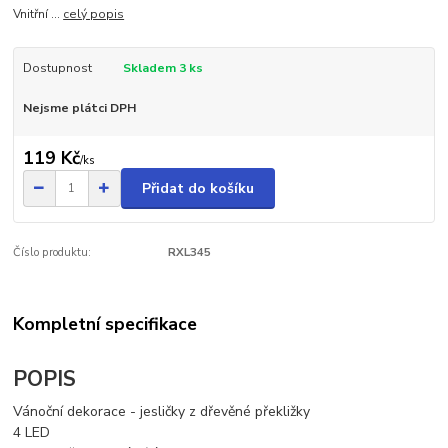
Vnitřní ...
celý popis
Dostupnost
Skladem 3 ks
Nejsme plátci DPH
119 Kč
/
ks
Přidat do košíku
Číslo produktu:
RXL345
Kompletní specifikace
POPIS
Vánoční dekorace - jesličky z dřevěné překližky
4 LED