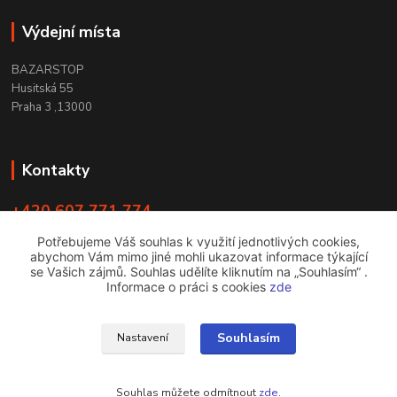
Výdejní místa
BAZARSTOP
Husitská 55
Praha 3 ,13000
Kontakty
+420 607 771 774
PO - ČT 9:00 -18:00
Potřebujeme Váš souhlas k využití jednotlivých cookies,
abychom Vám mimo jiné mohli ukazovat informace týkající
info@bazarstop.cz
se Vašich zájmů. Souhlas udělíte kliknutím na „Souhlasím“ .
Informace o práci s cookies
zde
Souhlasím
Nastavení
bazarstop
Souhlas můžete odmítnout
zde
.