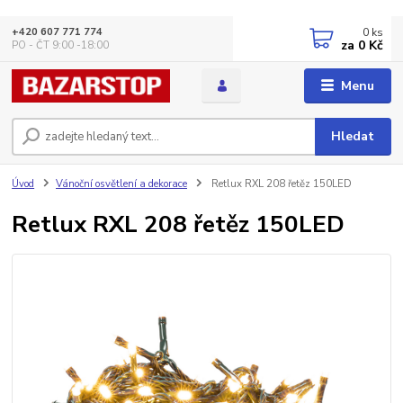
0
ks
+420 607 771 774
za
0 Kč
PO - ČT 9:00 -18:00
Menu
Hledat
Úvod
Vánoční osvětlení a dekorace
Retlux RXL 208 řetěz 150LED
Retlux RXL 208 řetěz 150LED