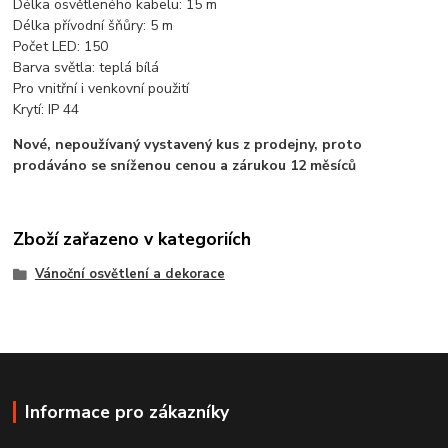
Délka osvětleného kabelu: 15 m
Délka přívodní šňůry: 5 m
Počet LED: 150
Barva světla: teplá bílá
Pro vnitřní i venkovní použití
Krytí: IP 44
Nové, nepoužívaný vystavený kus z prodejny, proto
prodáváno se sníženou cenou a zárukou 12 měsíců
Zboží zařazeno v kategoriích
Vánoční osvětlení a dekorace
Informace pro zákazníky