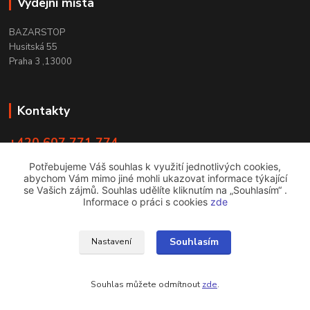
Výdejní místa
BAZARSTOP
Husitská 55
Praha 3 ,13000
Kontakty
+420 607 771 774
PO - ČT 9:00 -18:00
Potřebujeme Váš souhlas k využití jednotlivých cookies,
abychom Vám mimo jiné mohli ukazovat informace týkající
info@bazarstop.cz
se Vašich zájmů. Souhlas udělíte kliknutím na „Souhlasím“ .
Informace o práci s cookies
zde
Souhlasím
Nastavení
bazarstop
Souhlas můžete odmítnout
zde
.
Vytvořeno na
Eshop-rychle.cz