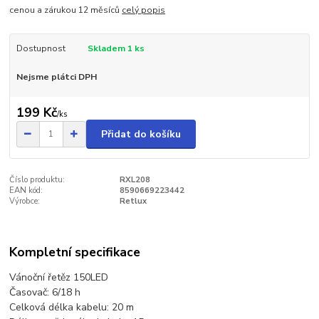
cenou a zárukou 12 měsíců
celý popis
Dostupnost
Skladem 1 ks
Nejsme plátci DPH
199 Kč
/
ks
Přidat do košíku
Číslo produktu:
RXL208
EAN kód:
8590669223442
Výrobce:
Retlux
Kompletní specifikace
Vánoční řetěz 150LED
Časovač: 6/18 h
Celková délka kabelu: 20 m