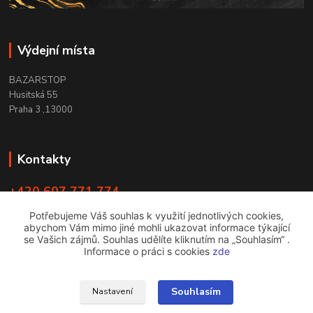
Výdejní místa
BAZARSTOP
Husitská 55
Praha 3 ,13000
Kontakty
+420 607 771 774
PO - ČT 9:00 -18:00
Potřebujeme Váš souhlas k využití jednotlivých cookies,
abychom Vám mimo jiné mohli ukazovat informace týkající
info@bazarstop.cz
se Vašich zájmů. Souhlas udělíte kliknutím na „Souhlasím“ .
Informace o práci s cookies
zde
Souhlasím
Nastavení