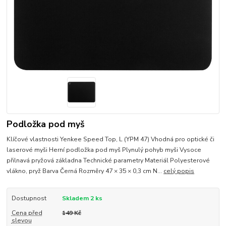
Podložka pod myš
Klíčové vlastnosti Yenkee Speed Top, L (YPM 47) Vhodná pro optické či
laserové myši Herní podložka pod myš Plynulý pohyb myši Vysoce
přilnavá pryžová základna Technické parametry Materiál Polyesterové
vlákno, pryž Barva Černá Rozměry 47 × 35 × 0,3 cm N...
celý popis
Dostupnost
Skladem 2 ks
Cena před
149 Kč
slevou