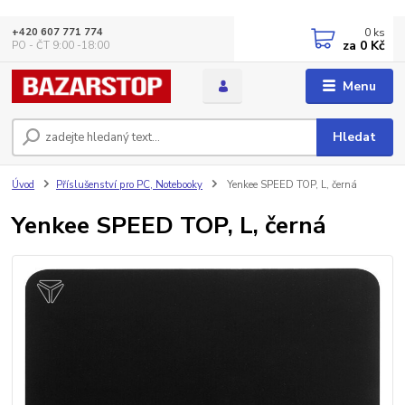
0
ks
+420 607 771 774
za
0 Kč
PO - ČT 9:00 -18:00
Menu
Hledat
Úvod
Příslušenství pro PC, Notebooky
Yenkee SPEED TOP, L, černá
Yenkee SPEED TOP, L, černá