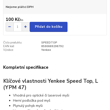
Nejsme plátci DPH
100 Kč
/
ks
Přidat do košíku
Číslo produktu:
SPEEDTOP
EAN kód:
8590669298792
Výrobce:
Yenkee
Kompletní specifikace
Klíčové vlastnosti Yenkee Speed Top, L
(YPM 47)
Vhodná pro optické či laserové myši
Herní podložka pod myš
Plynulý pohyb myši