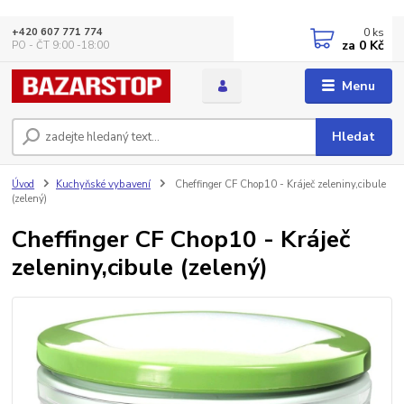
0
ks
+420 607 771 774
za
0 Kč
PO - ČT 9:00 -18:00
Menu
Hledat
Úvod
Kuchyňské vybavení
Cheffinger CF Chop10 - Kráječ zeleniny,cibule
(zelený)
Cheffinger CF Chop10 - Kráječ
zeleniny,cibule (zelený)