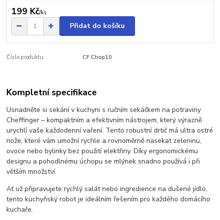
199 Kč
/
ks
Přidat do košíku
Číslo produktu:
CF Chop10
Kompletní specifikace
Usnadněte si sekání v kuchyni s ručním sekáčkem na potraviny
Cheffinger – kompaktním a efektivním nástrojem, který výrazně
urychlí vaše každodenní vaření. Tento robustní drtič má ultra ostré
nože, které vám umožní rychle a rovnoměrně nasekat zeleninu,
ovoce nebo bylinky bez použití elektřiny. Díky ergonomickému
designu a pohodlnému úchopu se mlýnek snadno používá i při
větším množství.
Ať už připravujete rychlý salát nebo ingredience na dušené jídlo,
tento kuchyňský robot je ideálním řešením pro každého domácího
kuchaře.