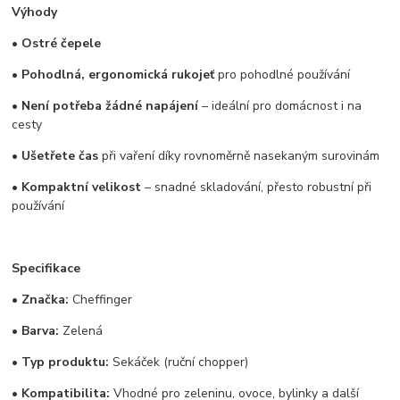
Výhody
•
Ostré čepele
•
Pohodlná, ergonomická rukojeť
pro pohodlné používání
•
Není potřeba žádné napájení
– ideální pro domácnost i na
cesty
•
Ušetřete čas
při vaření díky rovnoměrně nasekaným surovinám
•
Kompaktní velikost
– snadné skladování, přesto robustní při
používání
Specifikace
•
Značka:
Cheffinger
•
Barva:
Zelená
•
Typ produktu:
Sekáček (ruční chopper)
•
Kompatibilita:
Vhodné pro zeleninu, ovoce, bylinky a další