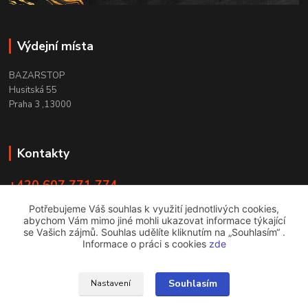
Výdejní místa
BAZARSTOP
Husitská 55
Praha 3 ,13000
Kontakty
+420 607 771 774
PO - ČT 9:00 -18:00
Potřebujeme Váš souhlas k využití jednotlivých cookies,
abychom Vám mimo jiné mohli ukazovat informace týkající
info@bazarstop.cz
se Vašich zájmů. Souhlas udělíte kliknutím na „Souhlasím“ .
Informace o práci s cookies
zde
Souhlasím
Nastavení