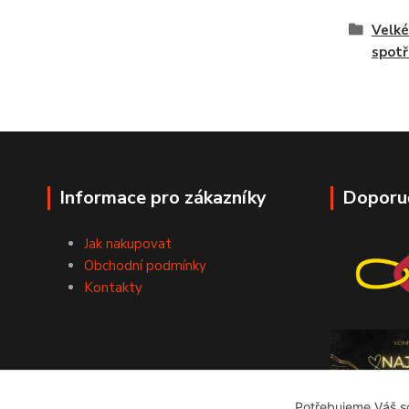
Velké
spotř
Informace pro zákazníky
Doporu
Jak nakupovat
Obchodní podmínky
Kontakty
Potřebujeme Váš so