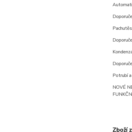
Automati
Doporučen
Pachutěs
Doporučen
Kondenza
Doporučen
Potrubí a
NOVÉ N
FUNKČN
Zboží 