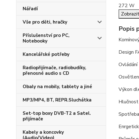
272 W
Nářadí
Zobrazit
Vše pro děti, hračky
Popis 
Příslušenství pro PC,
Komínov
Notebooky
Design 
Kancelářské potřeby
Ovládání
Radiopřijímače, radiobudíky,
přenosné audio s CD
Osvětle
Obaly na mobily, tablety a jiné
Výkon dl
MP3/MP4, BT, REPR.Sluchátka
Hlučnost
Set-top boxy DVB-T2 a Satel.
Spotřeb
přijímače
Enrgetick
Kabely a koncovky
(Audio/Video)