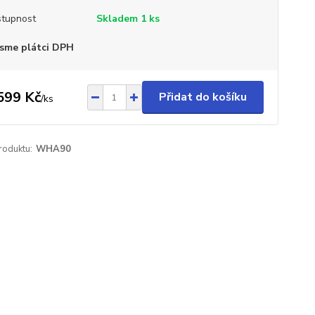
tupnost
Skladem 1 ks
sme plátci DPH
599 Kč
Přidat do košíku
/
ks
roduktu:
WHA90