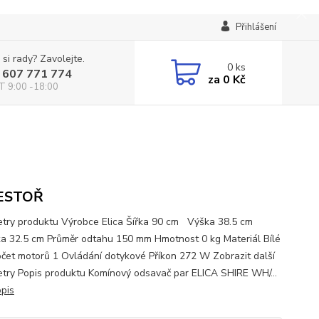
Přihlášení
 si rady? Zavolejte.
0
ks
 607 771 774
za
0 Kč
T 9:00 -18:00
ESTOŘ
try produktu Výrobce Elica Šířka 90 cm Výška 38.5 cm
a 32.5 cm Průměr odtahu 150 mm Hmotnost 0 kg Materiál Bílé
očet motorů 1 Ovládání dotykové Příkon 272 W Zobrazit další
try Popis produktu Komínový odsavač par ELICA SHIRE WH/...
opis