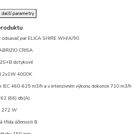
 další parametry
produktu
ý odsavač par ELICA SHIRE WH/A/90
FABRIZIO CRISA
 2S+B dotykové
ní 2x1W 4000K
e IEC 460-625 m3/h a v intenzivním výkonu dokonce 710 m3/h
 62 (66) db(A)
a 272 W
á třída účinnosti B