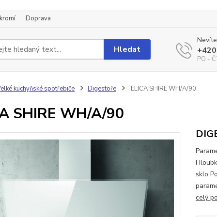
kromí
Doprava
Nevíte
Hledat
+420
PO - Č
elké kuchyňské spotřebiče
Digestoře
ELICA SHIRE WH/A/90
CA SHIRE WH/A/90
DIG
Parame
Hloubk
sklo P
parame
celý p