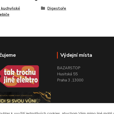
 kuchyňské
Digestoře
ebiče
čujeme
Výdejní místa
BAZARSTOP
Husitská 55
Praha 3 ,13000
uhlas k využití jednotlivých cookies, abychom Vám mimo jiné mohli