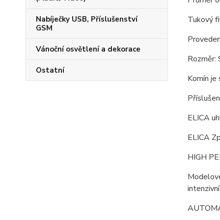
Průměr 
Nabíječky USB, Příslušenství
Tukový f
GSM
Provedení
Vánoční osvětlení a dekorace
Rozměr: 
Ostatní
Komín je 
Příslušen
ELICA uh
ELICA Zp
HIGH P
Modelové 
intenzivní
AUTOMA