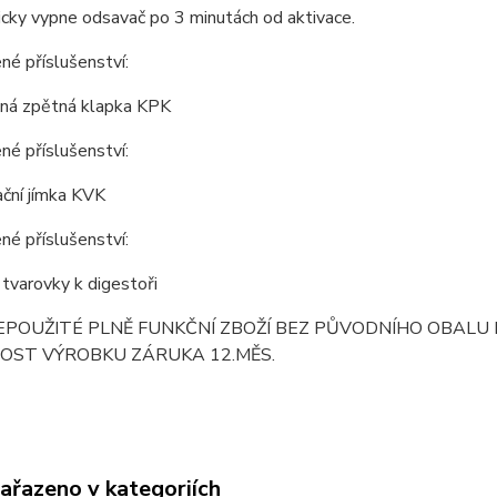
cky vypne odsavač po 3 minutách od aktivace.
é příslušenství:
ná zpětná klapka KPK
é příslušenství:
ční jímka KVK
é příslušenství:
 tvarovky k digestoři
EPOUŽITÉ PLNĚ FUNKČNÍ ZBOŽÍ BEZ PŮVODNÍHO OBALU 
OST VÝROBKU ZÁRUKA 12.MĚS.
zařazeno v kategoriích