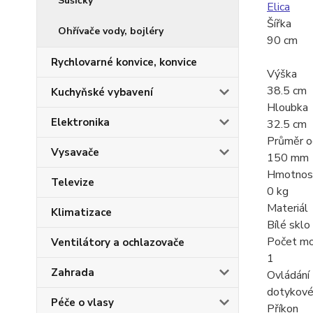
Sušičky
Elica
Šířka
Ohřívače vody, bojléry
90 cm
Rychlovarné konvice, konvice
Výška
38.5 cm
Kuchyňské vybavení
Hloubka
Elektronika
32.5 cm
Průměr o
Vysavače
150 mm
Hmotnos
Televize
0 kg
Materiál
Klimatizace
Bílé sklo
Počet mo
Ventilátory a ochlazovače
1
Zahrada
Ovládání
dotykov
Péče o vlasy
Příkon