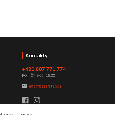
Kontakty
+420 607 771 774
PO - ČT 9:00 -18:00
info@bazarstop.cz
 ukazovat informace