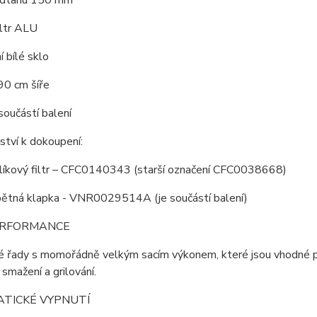
odtahu 150 mm
iltr ALU
 bílé sklo
90 cm šíře
součástí balení
ství k dokoupení:
líkový filtr – CFC0140343 (starší označení CFC0038668)
ětná klapka - VNR0029514A (je součástí balení)
ERFORMANCE
řady s momořádně velkým sacím výkonem, které jsou vhodné pro 
 smažení a grilování.
TICKÉ VYPNUTÍ