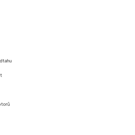
dtahu
t
torů
é