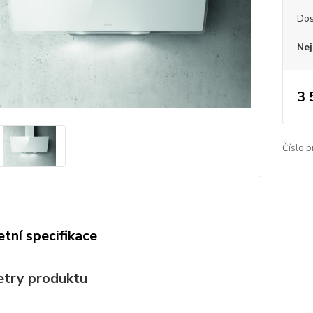
Dos
Nej
3 
Číslo p
tní specifikace
try produktu