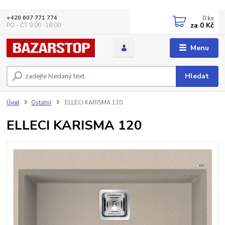
0
ks
+420 607 771 774
za
0 Kč
PO - ČT 9:00 -18:00
Menu
Hledat
Úvod
Ostatní
ELLECI KARISMA 120
ELLECI KARISMA 120