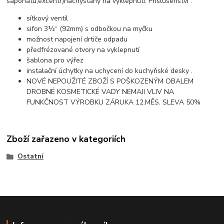
saponátu,excentr)nachystány na vyklepnutí. Příslušenství :
sítkový ventil
sifon 3½“ (92mm) s odbočkou na myčku
možnost napojení drtiče odpadu
předfrézované otvory na vyklepnutí
šablona pro výřez
instalační úchytky na uchycení do kuchyňské desky .
NOVÉ NEPOUŽITÉ ZBOŽÍ S POŠKOZENÝM OBALEM
DROBNÉ KOSMETICKÉ VADY NEMAJI VLIV NA
FUNKČNOST VÝROBKU ZÁRUKA 12.MĚS. SLEVA 50%
Zboží zařazeno v kategoriích
Ostatní