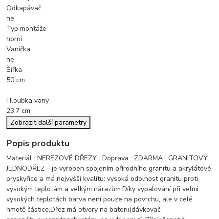
Odkapávač
ne
Typ montáže
horní
Vanička
ne
Šířka
50 cm
Hloubka vany
23.7 cm
Zobrazit další parametry
Popis produktu
Materiál : NEREZOVÉ DŘEZY . Doprava : ZDARMA . GRANITOVÝ
JEDNODŘEZ - je vyroben spojením přírodního granitu a akrylátové
pryskyřice a má nejvyšší kvalitu: vysoká odolnost granitu proti
vysokým teplotám a velkým nárazům.Díky vypalování při velmi
vysokých teplotách barva není pouze na povrchu, ale v celé
hmotě částice.Dřez má otvory na baterii(dávkovač