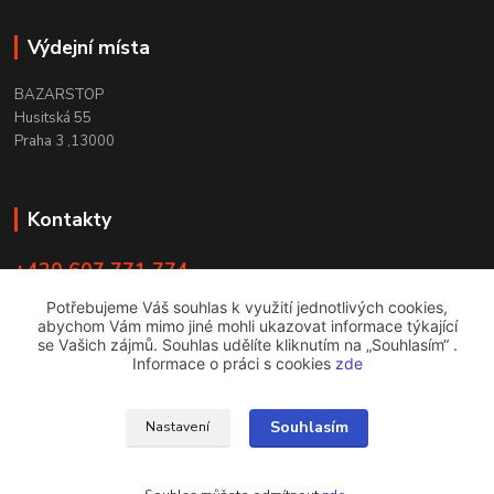
Výdejní místa
BAZARSTOP
Husitská 55
Praha 3 ,13000
Kontakty
+420 607 771 774
PO - ČT 9:00 -18:00
Potřebujeme Váš souhlas k využití jednotlivých cookies,
abychom Vám mimo jiné mohli ukazovat informace týkající
info@bazarstop.cz
se Vašich zájmů. Souhlas udělíte kliknutím na „Souhlasím“ .
Informace o práci s cookies
zde
Souhlasím
Nastavení
bazarstop