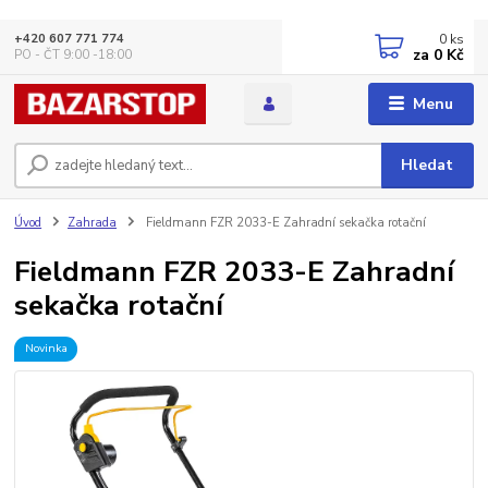
0
ks
+420 607 771 774
za
0 Kč
PO - ČT 9:00 -18:00
Menu
Hledat
Úvod
Zahrada
Fieldmann FZR 2033-E Zahradní sekačka rotační
Fieldmann FZR 2033-E Zahradní
sekačka rotační
Novinka