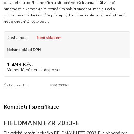
pravidelnou údržbu menších a středně velkých zahrad. Díky nízké
hmotnosti a kompaktním rozměrům nabízí snadnou manipulaci a
pohodlné ovládání i v hůře přístupných místech kolem záhonů, stromů
nebo chodníků.
celý popis
Dostupnost
Není skladem
Nejsme plátci DPH
1 499 Kč
/
ks
Momentálně není k dispozici
Číslo produktu:
FZR 2033-E
Kompletní specifikace
FIELDMANN FZR 2033-E
Elektrická rotační sekačka FIELDMANN FZR 2033-E je vhodná pro