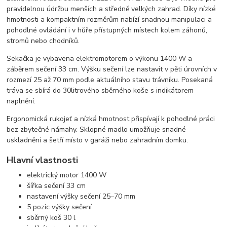
pravidelnou údržbu menších a středně velkých zahrad. Díky nízké
hmotnosti a kompaktním rozměrům nabízí snadnou manipulaci a
pohodlné ovládání i v hůře přístupných místech kolem záhonů,
stromů nebo chodníků.
Sekačka je vybavena elektromotorem o výkonu 1400 W a
záběrem sečení 33 cm. Výšku sečení lze nastavit v pěti úrovních v
rozmezí 25 až 70 mm podle aktuálního stavu trávníku. Posekaná
tráva se sbírá do 30litrového sběrného koše s indikátorem
naplnění.
Ergonomická rukojeť a nízká hmotnost přispívají k pohodlné práci
bez zbytečné námahy. Sklopné madlo umožňuje snadné
uskladnění a šetří místo v garáži nebo zahradním domku.
Hlavní vlastnosti
elektrický motor 1400 W
šířka sečení 33 cm
nastavení výšky sečení 25–70 mm
5 pozic výšky sečení
sběrný koš 30 l