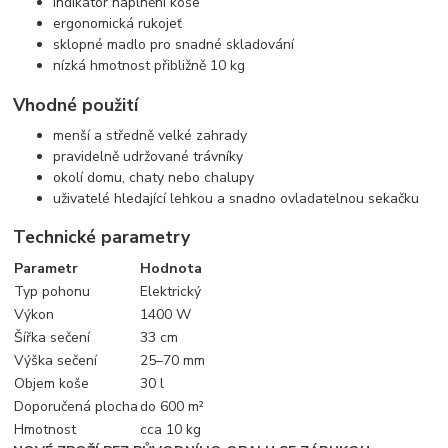
indikátor naplnění koše
ergonomická rukojeť
sklopné madlo pro snadné skladování
nízká hmotnost přibližně 10 kg
Vhodné použití
menší a středně velké zahrady
pravidelně udržované trávníky
okolí domu, chaty nebo chalupy
uživatelé hledající lehkou a snadno ovladatelnou sekačku
Technické parametry
Parametr
Hodnota
Typ pohonu
Elektrický
Výkon
1400 W
Šířka sečení
33 cm
Výška sečení
25–70 mm
Objem koše
30 l
Doporučená plocha
do 600 m²
Hmotnost
cca 10 kg