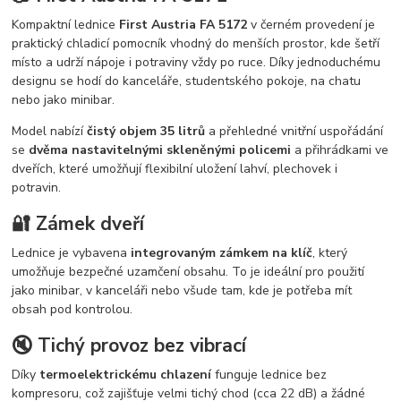
Kompaktní lednice
First Austria FA 5172
v černém provedení je
praktický chladicí pomocník vhodný do menších prostor, kde šetří
místo a udrží nápoje i potraviny vždy po ruce. Díky jednoduchému
designu se hodí do kanceláře, studentského pokoje, na chatu
nebo jako minibar.
Model nabízí
čistý objem 35 litrů
a přehledné vnitřní uspořádání
se
dvěma nastavitelnými skleněnými policemi
a přihrádkami ve
dveřích, které umožňují flexibilní uložení lahví, plechovek i
potravin.
🔐 Zámek dveří
Lednice je vybavena
integrovaným zámkem na klíč
, který
umožňuje bezpečné uzamčení obsahu. To je ideální pro použití
jako minibar, v kanceláři nebo všude tam, kde je potřeba mít
obsah pod kontrolou.
🔇 Tichý provoz bez vibrací
Díky
termoelektrickému chlazení
funguje lednice bez
kompresoru, což zajišťuje velmi tichý chod (cca 22 dB) a žádné