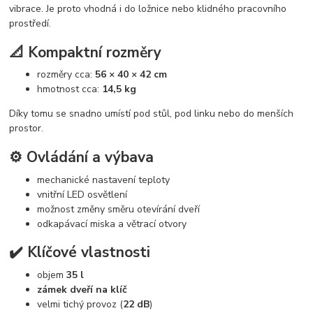
vibrace. Je proto vhodná i do ložnice nebo klidného pracovního
prostředí.
📐 Kompaktní rozměry
rozměry cca:
56 × 40 × 42 cm
hmotnost cca:
14,5 kg
Díky tomu se snadno umístí pod stůl, pod linku nebo do menších
prostor.
⚙️ Ovládání a výbava
mechanické nastavení teploty
vnitřní LED osvětlení
možnost změny směru otevírání dveří
odkapávací miska a větrací otvory
✔️ Klíčové vlastnosti
objem
35 l
zámek dveří na klíč
velmi tichý provoz (
22 dB
)