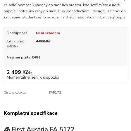
chladicí pomocník vhodný do menších prostor, kde šetří místo a udrží
nápoje i potraviny vždy po ruce. Díky jednoduchému designu se hodí do
kanceláře, studentského pokoje, na chatu nebo jako minibar.
celý popis
Dostupnost
Není skladem
Cena před
4 000 Kč
slevou
Nejsme plátci DPH
2 499 Kč
/
ks
Momentálně není k dispozici
Číslo produktu:
FA5172
Kompletní specifikace
🧊 First Austria FA 5172