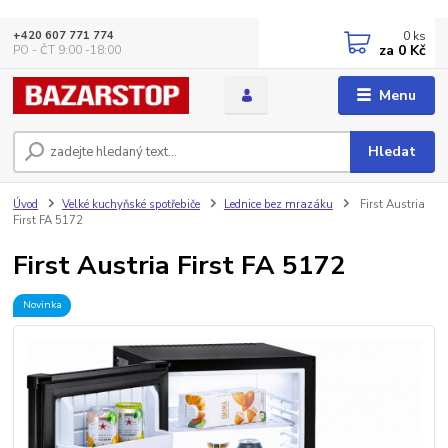
0
ks
+420 607 771 774
za
0 Kč
PO - ČT 9:00 -18:00
Menu
Hledat
Úvod
Velké kuchyňské spotřebiče
Lednice bez mrazáku
First Austria
First FA 5172
First Austria First FA 5172
Novinka