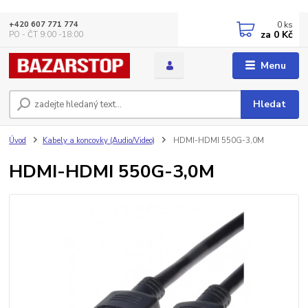
0
ks
+420 607 771 774
za
0 Kč
PO - ČT 9:00 -18:00
Menu
Hledat
Úvod
Kabely a koncovky (Audio/Video)
HDMI-HDMI 550G-3,0M
HDMI-HDMI 550G-3,0M