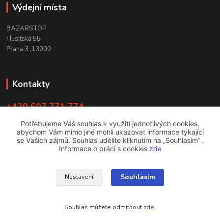
Výdejní místa
BAZARSTOP
Husitská 55
Praha 3 ,13000
Kontakty
+420 607 771 774
PO - ČT 9:00 -18:00
Potřebujeme Váš souhlas k využití jednotlivých cookies,
abychom Vám mimo jiné mohli ukazovat informace týkající
info@bazarstop.cz
se Vašich zájmů. Souhlas udělíte kliknutím na „Souhlasím“ .
Informace o práci s cookies
zde
Souhlasím
Nastavení
bazarstop
Souhlas můžete odmítnout
zde
.
Vytvořeno na
Eshop-rychle.cz