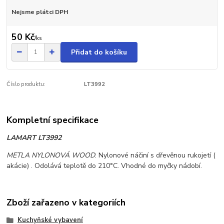
Nejsme plátci DPH
50 Kč
/
ks
Přidat do košíku
Číslo produktu:
LT3992
Kompletní specifikace
LAMART LT3992
METLA NYLONOVÁ WOOD
. Nylonové náčiní s dřevěnou rukojetí (
akácie) . Odolává teplotě do 210°C. Vhodné do myčky nádobí.
Zboží zařazeno v kategoriích
Kuchyňské vybavení