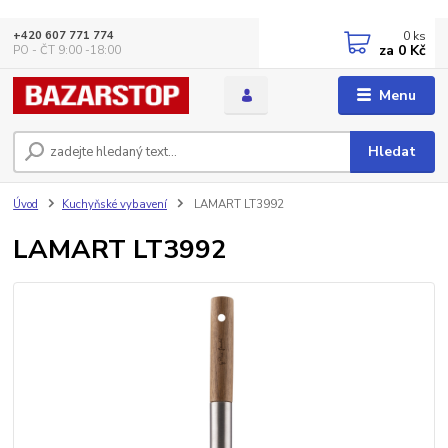
0
ks
+420 607 771 774
za
0 Kč
PO - ČT 9:00 -18:00
Menu
Hledat
Úvod
Kuchyňské vybavení
LAMART LT3992
LAMART LT3992