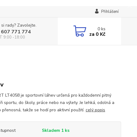
Přihlášení
 si rady? Zavolejte.
0
ks
 607 771 774
za
0 Kč
T 9:00 -18:00
ev
 LT4058 je sportovní láhev určená pro každodenní pitný
ři sportu, do školy, práce nebo na výlety. Je lehká, odolná a
 přenosná, takže se hodí pro aktivní použití.
celý popis
tupnost
Skladem 1 ks