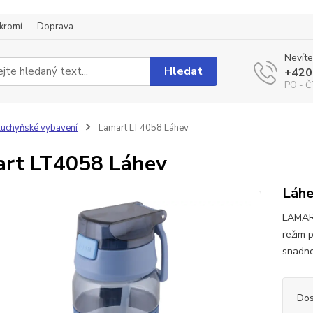
kromí
Doprava
Nevíte
Hledat
+420
PO - Č
uchyňské vybavení
Lamart LT4058 Láhev
rt LT4058 Láhev
Láh
LAMART
režim p
snadno
Dos