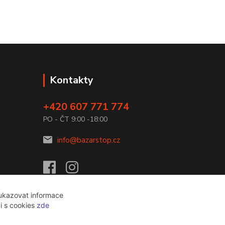
Kontakty
+420 607 771 774
PO - ČT 9:00 -18:00
info@bazarstop.cz
 ukazovat informace
ci s cookies
zde