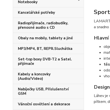
Notebooky
Spor
Kancelářské potřeby
LAMART LT
Radiopřijímače, radiobudíky,
a snadno 
přenosné audio s CD
Hlavní
Obaly na mobily, tablety a jiné
obj
MP3/MP4, BT, REPR.Sluchátka
mat
int
Set-top boxy DVB-T2 a Satel.
přijímače
těs
odo
Kabely a koncovky
vho
(Audio/Video)
Design
Nabíječky USB, Příslušenství
GSM
Láhev je 
pítkem, d
Vánoční osvětlení a dekorace