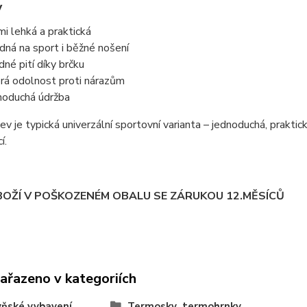
y
mi lehká a praktická
dná na sport i běžné nošení
dné pití díky brčku
rá odolnost proti nárazům
noduchá údržba
ev je typická univerzální sportovní varianta – jednoduchá, prakt
í.
BOŽÍ V POŠKOZENÉM OBALU SE ZÁRUKOU 12.MĚSÍCŮ
zařazeno v kategoriích
ňské vybavení
Termosky ,termohrnky