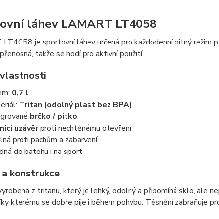
tovní láhev LAMART LT4058
4058 je sportovní láhev určená pro každodenní pitný režim při 
přenosná, takže se hodí pro aktivní použití.
 vlastnosti
em:
0,7 l
eriál:
Tritan (odolný plast bez BPA)
egrované
brčko / pítko
nicí uzávěr
proti nechtěnému otevření
lná proti pachům a zabarvení
dná do batohu i na sport
 a konstrukce
vyrobena z tritanu, který je lehký, odolný a připomíná sklo, ale 
íky kterému se dobře pije i během pohybu. Těsnění zabraňuje pr