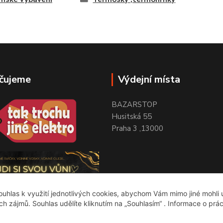
čujeme
Výdejní místa
BAZARSTOP
Husitská 55
Praha 3 ,13000
uhlas k využití jednotlivých cookies, abychom Vám mimo jiné mohli
ich zájmů. Souhlas udělíte kliknutím na „Souhlasím“ . Informace o prá