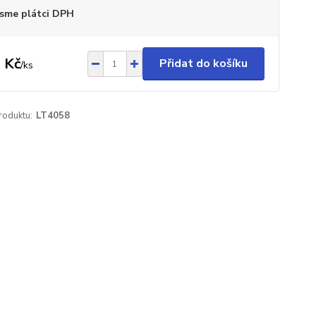
sme plátci DPH
 Kč
Přidat do košíku
/
ks
roduktu:
LT4058