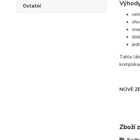
Výhod
Ostatní
vel
vho
sna
dob
jed
Tahle láh
komplikac
NOVÉ Z
Zboží 
Kuchy