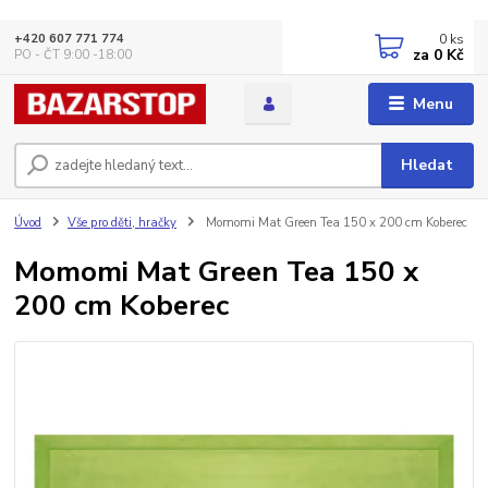
0
ks
+420 607 771 774
za
0 Kč
PO - ČT 9:00 -18:00
Menu
Hledat
Úvod
Vše pro děti, hračky
Momomi Mat Green Tea 150 x 200 cm Koberec
Momomi Mat Green Tea 150 x
200 cm Koberec