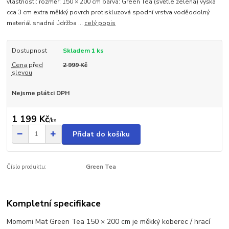
vlastnosti: rozměr: 150 × 200 cm barva: Green Tea (světle zelená) výška
cca 3 cm extra měkký povrch protiskluzová spodní vrstva voděodolný
materiál snadná údržba ...
celý popis
Dostupnost
Skladem 1 ks
Cena před
2 999 Kč
slevou
Nejsme plátci DPH
1 199 Kč
/
ks
Přidat do košíku
Číslo produktu:
Green Tea
Kompletní specifikace
Momomi Mat Green Tea 150 × 200 cm je měkký koberec / hrací