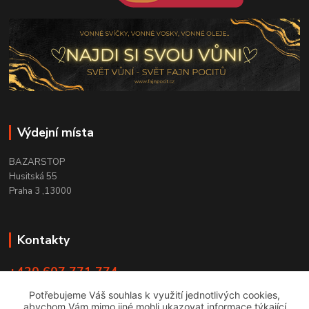
Výdejní místa
BAZARSTOP
Husitská 55
Praha 3 ,13000
Kontakty
+420 607 771 774
PO - ČT 9:00 -18:00
Potřebujeme Váš souhlas k využití jednotlivých cookies,
abychom Vám mimo jiné mohli ukazovat informace týkající