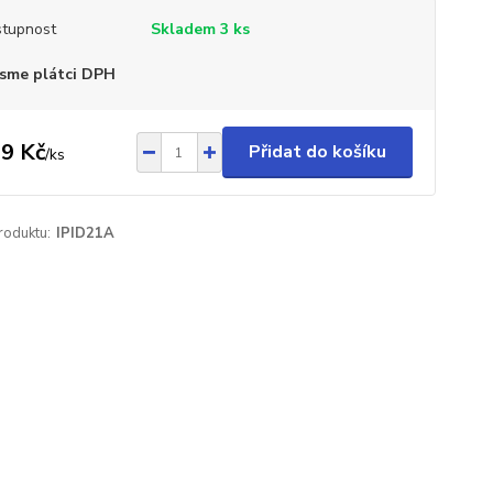
tupnost
Skladem 3 ks
sme plátci DPH
9 Kč
Přidat do košíku
/
ks
roduktu:
IPID21A