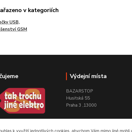
zařazeno v kategoriích
ečky USB,
ušenství GSM
čujeme
Výdejní místa
BAZARSTOP
Husitská 55
Praha 3 ,13000
uhlas k využití jednotlivých cookies, abychom Vám mimo jiné mohli