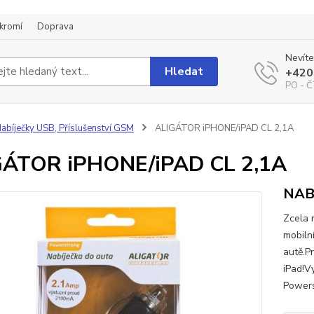
kromí
Doprava
Nevíte
Hledat
+420
PO - Č
abíječky USB, Příslušenství GSM
ALIGÁTOR iPHONE/iPAD CL 2,1A
GÁTOR iPHONE/iPAD CL 2,1A
NAB
Zcela 
mobiln
autě.P
iPad!V
Powers