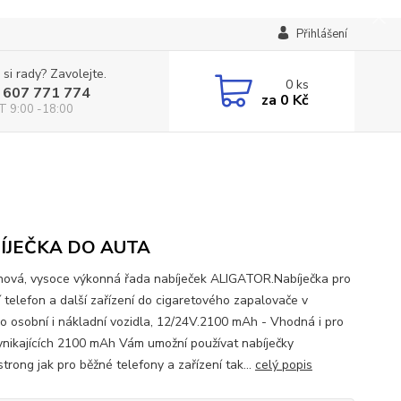
Přihlášení
 si rady? Zavolejte.
0
ks
 607 771 774
za
0 Kč
T 9:00 -18:00
ÍJEČKA DO AUTA
nová, vysoce výkonná řada nabíječek ALIGATOR.Nabíječka pro
í telefon a další zařízení do cigaretového zapalovače v
ro osobní i nákladní vozidla, 12/24V.2100 mAh - Vhodná i pro
ynikajících 2100 mAh Vám umožní používat nabíječky
trong jak pro běžné telefony a zařízení tak...
celý popis