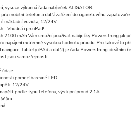
vá, vysoce výkonná řada nabíječek ALIGATOR.
 pro mobilní telefon a další zařízení do cigaretového zapalovače 
í i nákladní vozidla, 12/24V.
 - Vhodná i pro iPad!
ích 2100 mAh Vám umožní používat nabíječky Powerstrong jak pro b
pro napájení extremně vysokou hodnotu proudu. Pro takovéto přís
d navigace, tablety iPAd a další) je řada Powerstrong ideálním ř
ost jsou samozřejmostí.
 údaje:
činnosti pomocí barevné LED
napětí: 12/24V
napětí: podle typu telefonu, výstupní proud 2,1A
 šňůra
rná