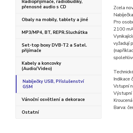
Radiopřijímače, radiobudíky,
přenosné audio s CD
Zcela no
Nabíječka
Obaly na mobily, tablety a jiné
Pro osobn
2100 mAh
MP3/MP4, BT, REPR.Sluchátka
Vynikajíc
vyžadují 
Set-top boxy DVB-T2 a Satel.
(napříkla
přijímače
spolehliv
Kabely a koncovky
(Audio/Video)
Technické
Indikace 
Nabíječky USB, Příslušenství
Vstupní 
GSM
Výstupní 
Vánoční osvětlení a dekorace
Kroucená
Barva: če
Ostatní