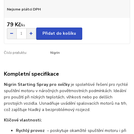
Nejsme plátci DPH
79 Kč
/
ks
Přidat do košíku
Číslo produktu:
Nigrin
Kompletní specifikace
Nigrin Starting Spray pro svíčky
je spolehlivé řešení pro rychlé
spuštění motoru v náročných povětrnostních podmínkách. Ideální
pro použití při nízkých teplotách, vlhkosti nebo po delších
prostojích vozidla. Usnadňuje uvádění spalovacích motorů na trh,
což zajišťuje hladký a bezproblémový rozjezd.
Klíčové vlastnosti:
Rychlý provoz
– poskytuje okamžité spuštění motoru i při