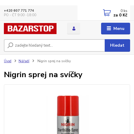
0
ks
+420 607 771 774
za
0 Kč
PO - ČT 9:00 -18:00
Menu
Hledat
Úvod
Nářadí
Nigrin sprej na svíčky
Nigrin sprej na svíčky