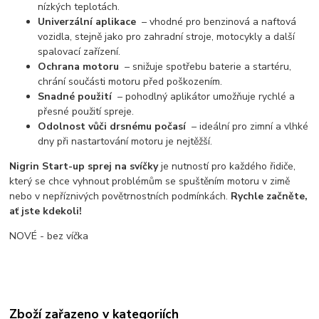
nízkých teplotách.
Univerzální aplikace
– vhodné pro benzinová a naftová
vozidla, stejně jako pro zahradní stroje, motocykly a další
spalovací zařízení.
Ochrana motoru
– snižuje spotřebu baterie a startéru,
chrání součásti motoru před poškozením.
Snadné použití
– pohodlný aplikátor umožňuje rychlé a
přesné použití spreje.
Odolnost vůči drsnému počasí
– ideální pro zimní a vlhké
dny při nastartování motoru je nejtěžší.
Nigrin Start-up sprej na svíčky
je nutností pro každého řidiče,
který se chce vyhnout problémům se spuštěním motoru v zimě
nebo v nepříznivých povětrnostních podmínkách.
Rychle začněte,
ať jste kdekoli!
NOVÉ - bez víčka
Zboží zařazeno v kategoriích