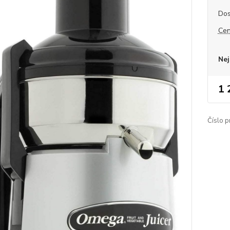
Dos
Cen
Nej
1 
Číslo p