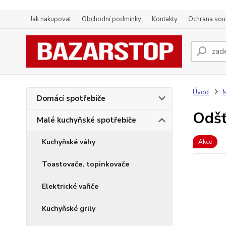
Jak nakupovat
Obchodní podmínky
Kontakty
Ochrana sou
Úvod
M
Domácí spotřebiče
Odš
Malé kuchyňské spotřebiče
Kuchyňské váhy
Akce
Toastovače, topinkovače
Elektrické vařiče
Kuchyňské grily