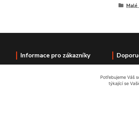
Malé 
Informace pro zákazníky
Doporu
Jak nakupovat
Potřebujeme Váš so
Obchodní podmínky
týkající se Vaš
Kontakty