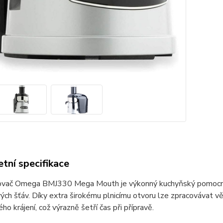
tní specifikace
vač Omega BMJ330 Mega Mouth je výkonný kuchyňský pomocník u
ých šťáv. Díky extra širokému plnicímu otvoru lze zpracovávat vět
ho krájení, což výrazně šetří čas při přípravě.