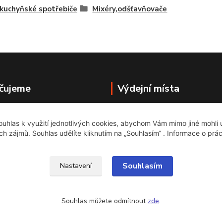
kuchyňské spotřebiče
Mixéry,odšťavňovače
čujeme
Výdejní místa
BAZARSTOP
uhlas k využití jednotlivých cookies, abychom Vám mimo jiné mohli
Husitská 55
ich zájmů. Souhlas udělíte kliknutím na „Souhlasím“ . Informace o prá
Praha 3 ,13000
Souhlasím
Nastavení
Souhlas můžete odmítnout
zde
.