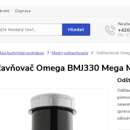
kromí
Doprava
Nevíte
Hledat
+420
PO - Č
alé kuchyňské spotřebiče
Mixéry,odšťavňovače
Odšťavňovač Omeg
ťavňovač Omega BMJ330 Mega 
Odš
Odšťav
pomocn
zeleni
zpraco
zdlouha