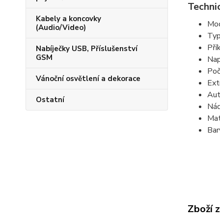
Techni
Kabely a koncovky
Mo
(Audio/Video)
Typ
Pří
Nabíječky USB, Příslušenství
GSM
Nap
Poč
Vánoční osvětlení a dekorace
Ext
Aut
Ostatní
Nád
Mat
Bar
Zboží 