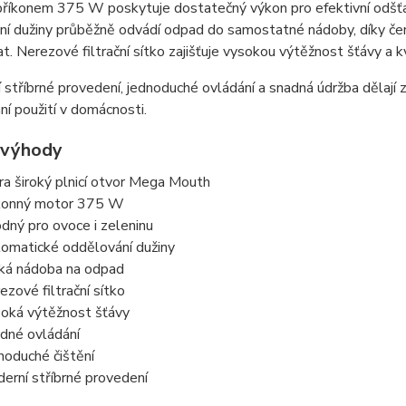
příkonem 375 W poskytuje dostatečný výkon pro efektivní odšťa
í dužiny průběžně odvádí odpad do samostatné nádoby, díky čemuž
t. Nerezové filtrační sítko zajišťuje vysokou výtěžnost šťávy a kv
 stříbrné provedení, jednoduché ovládání a snadná údržba děla
í použití v domácnosti.
 výhody
ra široký plnicí otvor Mega Mouth
onný motor 375 W
dný pro ovoce i zeleninu
omatické oddělování dužiny
ká nádoba na odpad
ezové filtrační sítko
oká výtěžnost šťávy
dné ovládání
noduché čištění
erní stříbrné provedení