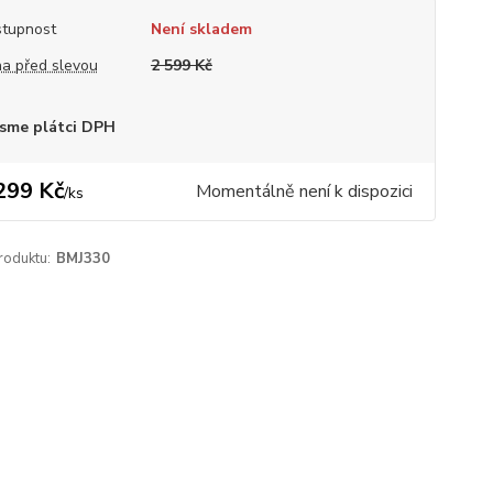
tupnost
Není skladem
a před slevou
2 599 Kč
sme plátci DPH
299 Kč
Momentálně není k dispozici
/
ks
roduktu:
BMJ330