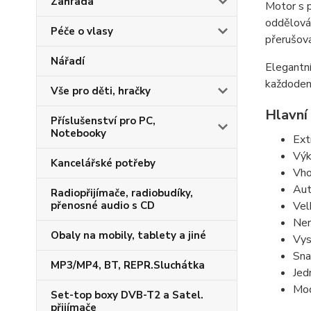
Zahrada
Motor s 
oddělován
Péče o vlasy
přerušova
Nářadí
Elegantní
každodenn
Vše pro děti, hračky
Hlavní
Příslušenství pro PC,
Notebooky
Ext
Výk
Kancelářské potřeby
Vho
Aut
Radiopřijímače, radiobudíky,
Vel
přenosné audio s CD
Ner
Obaly na mobily, tablety a jiné
Vys
Sna
MP3/MP4, BT, REPR.Sluchátka
Jed
Mod
Set-top boxy DVB-T2 a Satel.
přijímače