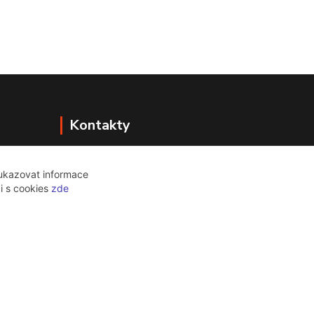
Kontakty
+420 607 771 774
 ukazovat informace
PO - ČT 9:00 -18:00
ci s cookies
zde
info@bazarstop.cz