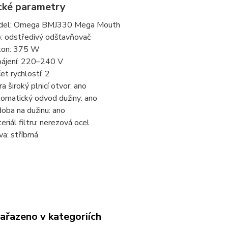
cké parametry
del: Omega BMJ330 Mega Mouth
: odstředivý odšťavňovač
kon: 375 W
ájení: 220–240 V
et rychlostí: 2
ra široký plnicí otvor: ano
omatický odvod dužiny: ano
oba na dužinu: ano
eriál filtru: nerezová ocel
va: stříbrná
zařazeno v kategoriích