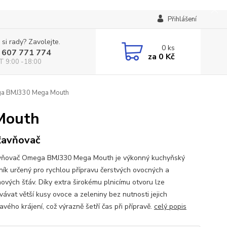
Přihlášení
 si rady? Zavolejte.
0
ks
 607 771 774
za
0 Kč
T 9:00 -18:00
a BMJ330 Mega Mouth
Mouth
ťavňovač
ňovač Omega BMJ330 Mega Mouth je výkonný kuchyňský
ík určený pro rychlou přípravu čerstvých ovocných a
nových šťáv. Díky extra širokému plnicímu otvoru lze
vávat větší kusy ovoce a zeleniny bez nutnosti jejich
vého krájení, což výrazně šetří čas při přípravě.
celý popis