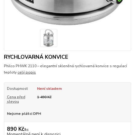
RYCHLOVARNÁ KONVICE
Philco PHWK 2110 – elegantní skleněná rychlovarná konvice s regulací
teploty
celý popis
Dostupnost
Není skladem
Cena před
1 490 Kč
slevou
Nejsme plátci DPH
890 Kč
/
ks
Momentálně není k dispozici