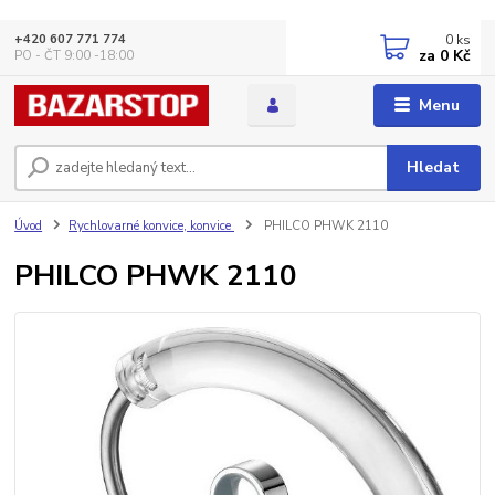
0
ks
+420 607 771 774
za
0 Kč
PO - ČT 9:00 -18:00
Menu
Hledat
Úvod
Rychlovarné konvice, konvice
PHILCO PHWK 2110
PHILCO PHWK 2110