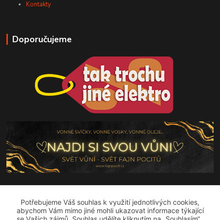
Kontakty
Doporučujeme
Výdejní místa
Potřebujeme Váš souhlas k využití jednotlivých cookies,
abychom Vám mimo jiné mohli ukazovat informace týkající
se Vašich zájmů. Souhlas udělíte kliknutím na „Souhlasím“ .