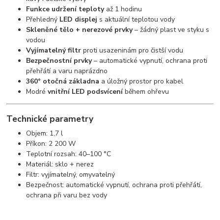
Funkce udržení teploty
až 1 hodinu
Přehledný
LED displej
s aktuální teplotou vody
Skleněné tělo + nerezové prvky
– žádný plast ve styku s
vodou
Vyjímatelný filtr
proti usazeninám pro čistší vodu
Bezpečnostní prvky
– automatické vypnutí, ochrana proti
přehřátí a varu naprázdno
360° otočná základna
a úložný prostor pro kabel
Modré
vnitřní LED podsvícení
během ohřevu
Technické parametry
Objem: 1,7 l
Příkon: 2 200 W
Teplotní rozsah: 40–100 °C
Materiál: sklo + nerez
Filtr: vyjímatelný, omyvatelný
Bezpečnost: automatické vypnutí, ochrana proti přehřátí,
ochrana při varu bez vody