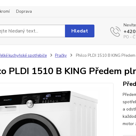
kromí
Doprava
Nevíte
Hledat
+420
PO - Č
elké kuchyňské spotřebiče
Pračky
Philco PLDI 1510 B KING Předem 
co PLDI 1510 B KING Předem pl
Před
Předem
spotře
a odst
každod
motor z