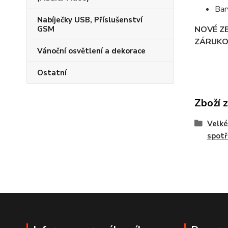
Bar
Nabíječky USB, Příslušenství
NOVÉ Z
GSM
ZÁRUKO
Vánoční osvětlení a dekorace
Ostatní
Zboží 
Velké
spotř