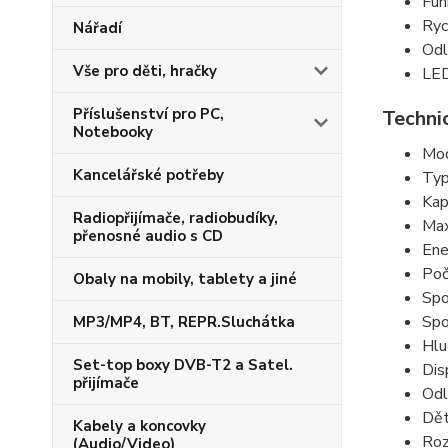
Fun
Ryc
Nářadí
Odl
Vše pro děti, hračky
LED
Příslušenství pro PC,
Techni
Notebooky
Mod
Kancelářské potřeby
Typ
Kap
Radiopřijímače, radiobudíky,
Max
přenosné audio s CD
Ene
Poč
Obaly na mobily, tablety a jiné
Spo
Spo
MP3/MP4, BT, REPR.Sluchátka
Hlu
Set-top boxy DVB-T2 a Satel.
Dis
přijímače
Odl
Dět
Kabely a koncovky
Roz
(Audio/Video)