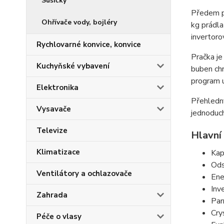
Sušičky
Předem pl
Ohřívače vody, bojléry
kg prádla
invertoro
Rychlovarné konvice, konvice
Pračka je
Kuchyňské vybavení
buben chr
program u
Elektronika
Přehledný
Vysavače
jednoduch
Televize
Hlavní
Klimatizace
Kap
Ods
Ventilátory a ochlazovače
Ene
Inv
Zahrada
Par
Cry
Péče o vlasy