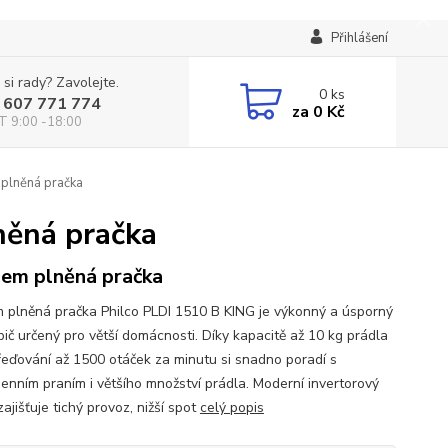
Přihlášení
 si rady? Zavolejte.
0
ks
 607 771 774
za
0 Kč
T 9:00 -18:00
plněná pračka
něná pračka
em plněná pračka
 plněná pračka Philco PLDI 1510 B KING je výkonný a úsporný
bič určený pro větší domácnosti. Díky kapacitě až 10 kg prádla
řeďování až 1500 otáček za minutu si snadno poradí s
enním praním i většího množství prádla. Moderní invertorový
ajišťuje tichý provoz, nižší spot
celý popis