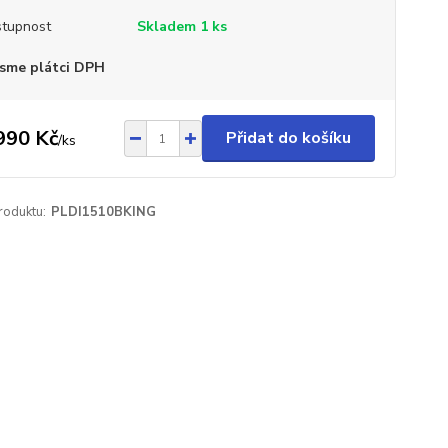
tupnost
Skladem 1 ks
sme plátci DPH
990 Kč
Přidat do košíku
/
ks
roduktu:
PLDI1510BKING