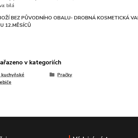
va: bílá
BOŽÍ BEZ PŮVODNÍHO OBALU- DROBNÁ KOSMETICKÁ VA
U 12.MĚSÍCŮ
zařazeno v kategoriích
 kuchyňské
Pračky
ebiče