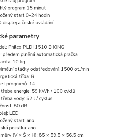
kce Můj program
hlý program 15 minut
ožený start 0–24 hodin
 displej a české ovládání
cké parametry
el: Philco PLDI 1510 B KING
: předem plněná automatická pračka
acita: 10 kg
imální otáčky odstřeďování: 1500 ot./min
rgetická třída: B
et programů: 14
třeba energie: 59 kWh / 100 cyklů
třeba vody: 52 l / cyklus
čnost: 80 dB
plej: LED
ožený start: ano
ská pojistka: ano
měry (V × Š × H): 85 × 59,5 × 56,5 cm