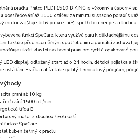
něná pračka Philco PLDI 1510 B KING je výkonný a úsporný spot
 a odstřeďování až 1500 otáček za minutu si snadno poradí s ka
vý motor zajišťuje tichý provoz, nižší spotřebu energie a dlouhou 
 vybavena funkcí SpaCare, která využívá páru k důkladnějšímu odst
ání textilie před nadměrným opotřebením a pomáhá zachovat jejich
možňuje uložit vlastní nastavení praní pro rychlé opakované použ
 LED displej, odložený start až o 24 hodin, dětská pojistka a šir
é ovládání. Pračka nabízí také rychlý 15minutový program, progr
 výhody
acita praní až 10 kg
třeďování 1500 ot./min
rgetická třída B
ertorový motor s dlouhou životností
ní funkce SpaCare
stal buben šetrný k prádlu