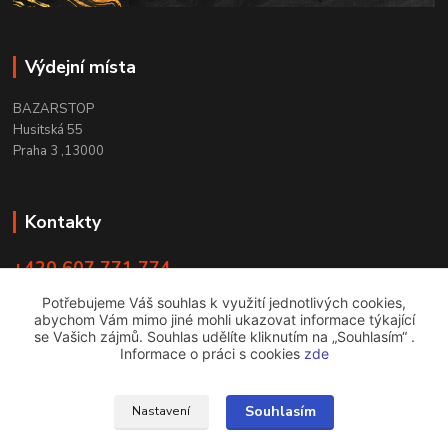
Výdejní místa
BAZARSTOP
Husitská 55
Praha 3 ,13000
Kontakty
+420 607 771 774
PO - ČT 9:00 -18:00
Potřebujeme Váš souhlas k využití jednotlivých cookies,
abychom Vám mimo jiné mohli ukazovat informace týkající
info@bazarstop.cz
se Vašich zájmů. Souhlas udělíte kliknutím na „Souhlasím“ .
Informace o práci s cookies
zde
Souhlasím
Nastavení