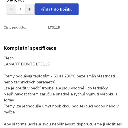
79 Kč
/
ks
Přidat do košíku
Číslo produktu:
LT3115
Kompletní specifikace
Plech
LAMART BONTE LT3115
Formy odolávají teplotám - 60 až 230°C beze změn vlastností
nebo technických parametrů
Lze je použít v pečící troubě, ale jsou vhodné i do ledničky
Nepřilnavost forem zaručuje snadné a rychlé vyjmutí výrobku z
formy
Formy lze jednoduše umýt houbičkou pod tekoucí vodou nebo v
myčce
Aby si forma udržela svou nepřilnavost, doporučujeme ji vložit asi