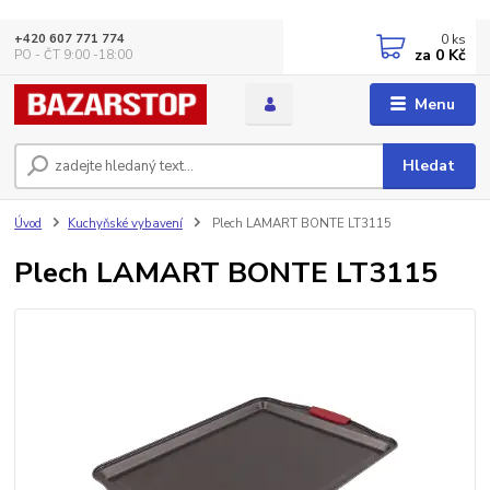
0
ks
+420 607 771 774
za
0 Kč
PO - ČT 9:00 -18:00
Menu
Hledat
Úvod
Kuchyňské vybavení
Plech LAMART BONTE LT3115
Plech LAMART BONTE LT3115