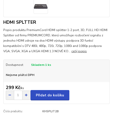
HDMI SPLTTER
Popis produktu PremiumCord HDMI splitter 1-2 port, 3D, FULL HD HDMI
Splitter od firmy PREMIUMCORD, který umožňuje rozbočení signálu z
jednoho HDMI zdroje na dva HDMI výstupy. podpora 3D funkcí
kompatibilní s DTV 480i, 480p, 720i, 720p, 1080i and 1080p podpora
VGA, SVGA, XGA a UXGA HDMI 1.3 NOVÉ KO...
celý popis
Dostupnost
Skladem 1 ks
Nejsme plátci DPH
299 Kč
/
ks
Přidat do košíku
Číslo produktu:
KHSPLIT2B