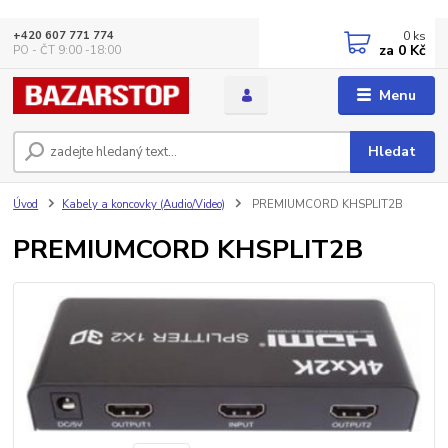
0
ks
+420 607 771 774
za
0 Kč
PO - ČT 9:00 -18:00
Menu
Hledat
Úvod
Kabely a koncovky (Audio/Video)
PREMIUMCORD KHSPLIT2B
PREMIUMCORD KHSPLIT2B