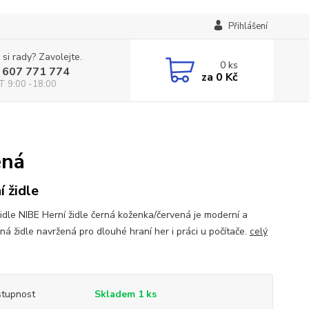
Přihlášení
 si rady? Zavolejte.
0
ks
 607 771 774
za
0 Kč
T 9:00 -18:00
ená
í židle
židle NIBE Herní židle černá koženka/červená je moderní a
ná židle navržená pro dlouhé hraní her i práci u počítače.
celý
tupnost
Skladem 1 ks