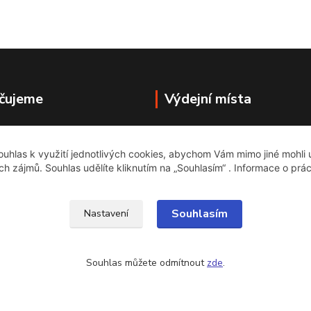
čujeme
Výdejní místa
BAZARSTOP
Husitská 55
uhlas k využití jednotlivých cookies, abychom Vám mimo jiné mohli
Praha 3 ,13000
ich zájmů. Souhlas udělíte kliknutím na „Souhlasím“ . Informace o prá
Souhlasím
Nastavení
Souhlas můžete odmítnout
zde
.