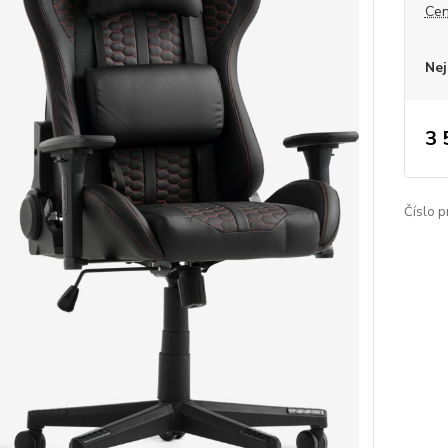
Cen
Nej
3 
Číslo p