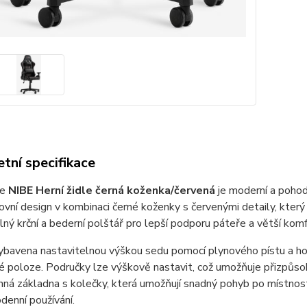
tní specifikace
le
NIBE Herní židle černá koženka/červená
je moderní a pohodl
vní design v kombinaci černé koženky s červenými detaily, kter
ný krční a bederní polštář pro lepší podporu páteře a větší komfo
 vybavena nastavitelnou výškou sedu pomocí plynového pístu a
 poloze. Područky lze výškově nastavit, což umožňuje přizpůsobe
ná základna s kolečky, která umožňují snadný pohyb po místnost
denní používání.