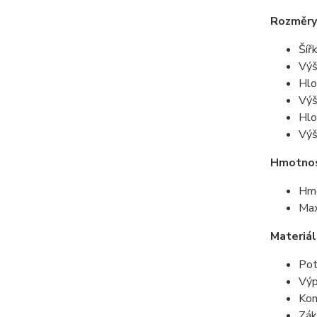
Rozměry
Šíř
Výš
Hlo
Výš
Hlo
Výš
Hmotnos
Hmo
Max
Materiál
Pot
Výp
Kon
Zák