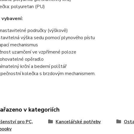
ečka: polyuretan (PU)
 vybavení:
nastavitelné područky (výškově)
tavitelná výška sedu pomocí plynového pístu
pací mechanismus
nost uzamčení ve vzpřímené poloze
ohovatelné opěradlo
ímatelný krční a bederní polštář
pečnostní kolečka s brzdovým mechanismem.
zařazeno v kategoriích
ušenství pro PC,
Kancelářské potřeby
Osta
booky