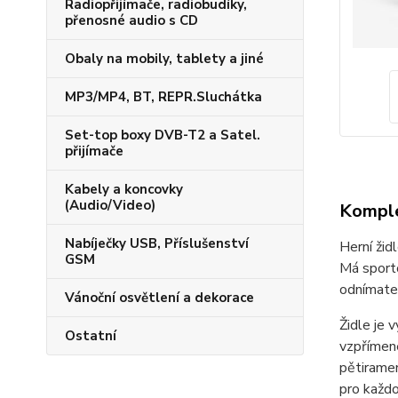
Radiopřijímače, radiobudíky,
přenosné audio s CD
Obaly na mobily, tablety a jiné
MP3/MP4, BT, REPR.Sluchátka
Set-top boxy DVB-T2 a Satel.
přijímače
Kabely a koncovky
(Audio/Video)
Komple
Nabíječky USB, Příslušenství
Herní žid
GSM
Má sporto
odnímatel
Vánoční osvětlení a dekorace
Židle je
Ostatní
vzpřímené
pětiramen
pro každo