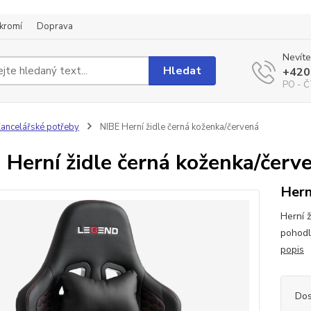
kromí
Doprava
Nevíte
Hledat
+420
PO - Č
ancelářské potřeby
NIBE Herní židle černá koženka/červená
 Herní židle černá koženka/červ
Hern
Herní 
pohodl
popis
Dos