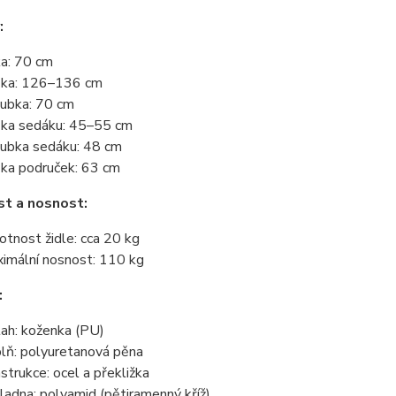
:
ka: 70 cm
ka: 126–136 cm
ubka: 70 cm
ka sedáku: 45–55 cm
ubka sedáku: 48 cm
ka područek: 63 cm
t a nosnost:
tnost židle: cca 20 kg
imální nosnost: 110 kg
:
ah: koženka (PU)
lň: polyuretanová pěna
strukce: ocel a překližka
ladna: polyamid (pětiramenný kříž)