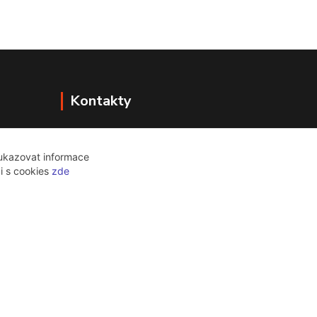
Kontakty
+420 607 771 774
PO - ČT 9:00 -18:00
 ukazovat informace
ci s cookies
zde
info@bazarstop.cz