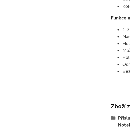
Kol
Funkce a
1D 
Nas
Hou
Mož
Pol
Odn
Bez
Zboží 
Přísl
Note