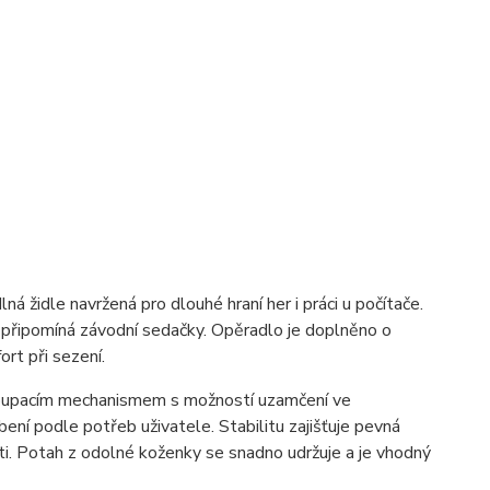
ná židle navržená pro dlouhé hraní her i práci u počítače.
ý připomíná závodní sedačky. Opěradlo je doplněno o
rt při sezení.
 houpacím mechanismem s možností uzamčení ve
ní podle potřeb uživatele. Stabilitu zajišťuje pevná
i. Potah z odolné koženky se snadno udržuje a je vhodný