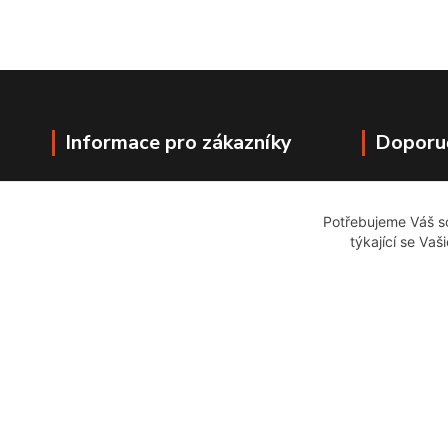
Informace pro zákazníky
Doporu
Jak nakupovat
Obchodní podmínky
Potřebujeme Váš so
Kontakty
týkající se Vaš