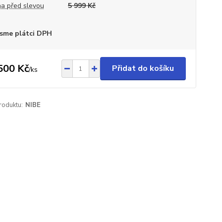
a před slevou
5 999 Kč
sme plátci DPH
500 Kč
Přidat do košíku
/
ks
roduktu:
NIBE