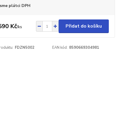
sme plátci DPH
590 Kč
Přidat do košíku
/
ks
roduktu:
FDZN5002
EAN kód:
8590669304981