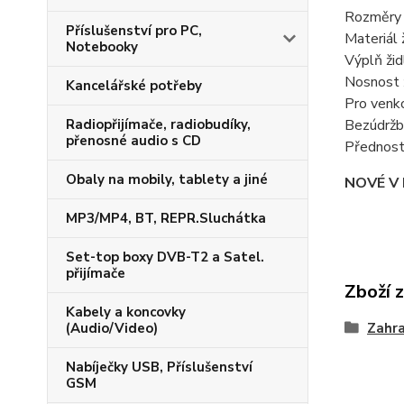
Rozměry ž
Příslušenství pro PC,
Materiál 
Notebooky
Výplň žid
Nosnost 
Kancelářské potřeby
Pro venkov
Radiopřijímače, radiobudíky,
Bezúdrž
přenosné audio s CD
Přednosti
Obaly na mobily, tablety a jiné
NOVÉ V
MP3/MP4, BT, REPR.Sluchátka
Set-top boxy DVB-T2 a Satel.
přijímače
Zboží 
Kabely a koncovky
(Audio/Video)
Zahr
Nabíječky USB, Příslušenství
GSM