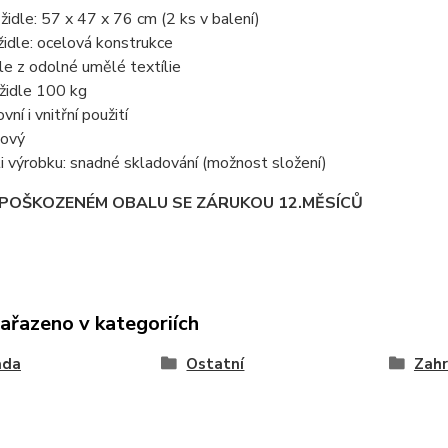
idle: 57 x 47 x 76 cm (2 ks v balení)
židle: ocelová konstrukce
le z odolné umělé textílie
židle 100 kg
ní i vnitřní použití
bový
 výrobku: snadné skladování (možnost složení)
 POŠKOZENÉM OBALU SE ZÁRUKOU 12.MĚSÍCŮ
zařazeno v kategoriích
ada
Ostatní
Zahr