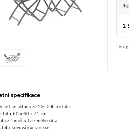
Nej
1 
Číslo p
tní specifikace
 set se skládá ze 2ks židlí a stolu
stolu: 60 x 60 x 71 cm
olu z černého tvrzeného skla
stolu: kovová konstrukce