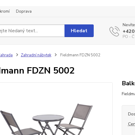
kromí
Doprava
Nevíte
Hledat
+420
PO - Č
ahrada
Zahradní nábytek
Fieldmann FDZN 5002
ldmann FDZN 5002
Balk
Fieldm
Dos
Cen