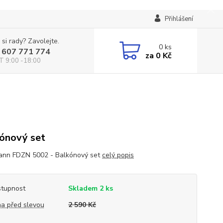
Přihlášení
 si rady? Zavolejte.
0
ks
 607 771 774
za
0 Kč
T 9:00 -18:00
ónový set
ann FDZN 5002 - Balkónový set
celý popis
tupnost
Skladem 2 ks
a před slevou
2 590 Kč