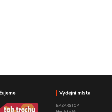
čujeme
Výdejní místa
BAZARSTOP
Husitská 55