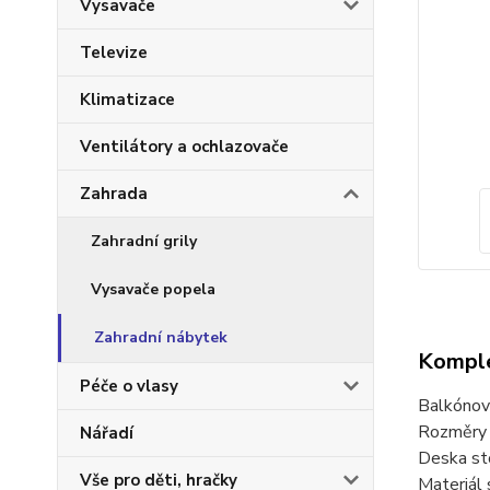
Vysavače
Televize
Klimatizace
Ventilátory a ochlazovače
Zahrada
Zahradní grily
Vysavače popela
Zahradní nábytek
Komple
Péče o vlasy
Balkónový
Rozměry 
Nářadí
Deska st
Vše pro děti, hračky
Materiál 