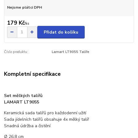
Nejsme plátci DPH
179 Kč
/
ks
Přidat do košíku
Číslo produktu:
Lamart LT9055 Talíře
Kompletní specifikace
Set mělkých talířů
LAMART LT9055
Keramická sada talířů pro každodenní užití
Sada jídelních talířů obsahuje 4x mělký talíř
Snadná údržba a čistění
Ø 26,8 cm