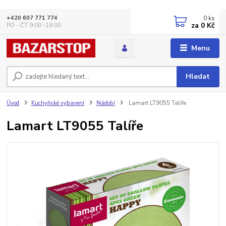
0
ks
+420 607 771 774
za
0 Kč
PO - ČT 9:00 -18:00
Menu
Hledat
Úvod
Kuchyňské vybavení
Nádobí
Lamart LT9055 Talíře
Lamart LT9055 Talíře