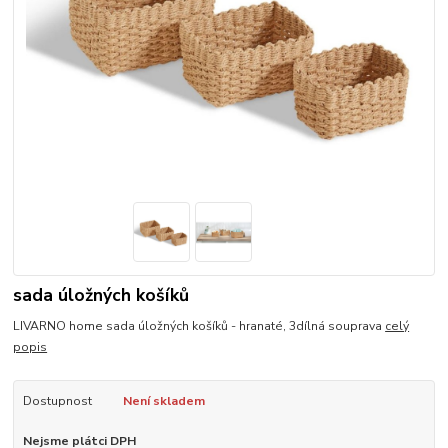
sada úložných košíků
LIVARNO home sada úložných košíků - hranaté, 3dílná souprava
celý
popis
Dostupnost
Není skladem
Nejsme plátci DPH