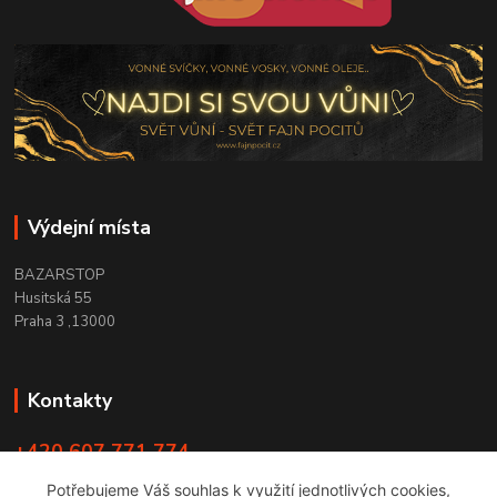
Výdejní místa
BAZARSTOP
Husitská 55
Praha 3 ,13000
Kontakty
+420 607 771 774
PO - ČT 9:00 -18:00
Potřebujeme Váš souhlas k využití jednotlivých cookies,