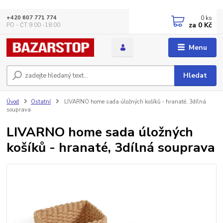
0
ks
+420 607 771 774
za
0 Kč
PO - ČT 9:00 -18:00
Menu
Hledat
Úvod
Ostatní
LIVARNO home sada úložných košíků - hranaté, 3dílná
souprava
LIVARNO home sada úložných
košíků - hranaté, 3dílná souprava