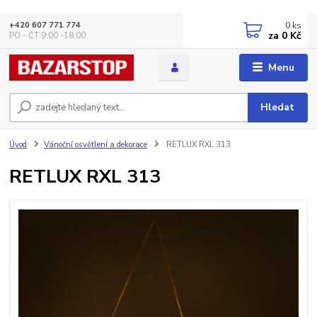
0
ks
+420 607 771 774
za
0 Kč
PO - ČT 9:00 -18:00
Menu
Hledat
Úvod
Vánoční osvětlení a dekorace
RETLUX RXL 313
RETLUX RXL 313