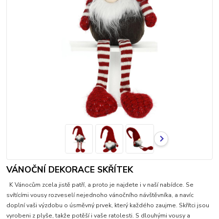
VÁNOČNÍ DEKORACE SKŘÍTEK
K Vánocům zcela jistě patří, a proto je najdete i v naší nabídce. Se
svítícími vousy rozveselí nejednoho vánočního návštěvníka, a navíc
doplní vaši výzdobu o úsměvný prvek, který každého zaujme. Skřítci jsou
vyrobeni z plyše, takže potěší i vaše ratolesti. S dlouhými vousy a