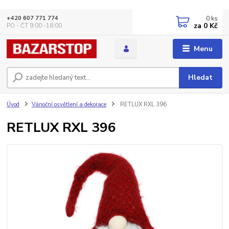
0
ks
+420 607 771 774
za
0 Kč
PO - ČT 9:00 -18:00
Menu
Hledat
Úvod
Vánoční osvětlení a dekorace
RETLUX RXL 396
RETLUX RXL 396