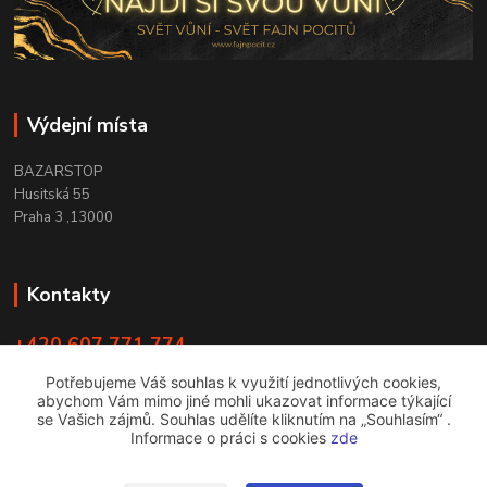
Výdejní místa
BAZARSTOP
Husitská 55
Praha 3 ,13000
Kontakty
+420 607 771 774
PO - ČT 9:00 -18:00
Potřebujeme Váš souhlas k využití jednotlivých cookies,
abychom Vám mimo jiné mohli ukazovat informace týkající
info@bazarstop.cz
se Vašich zájmů. Souhlas udělíte kliknutím na „Souhlasím“ .
Informace o práci s cookies
zde