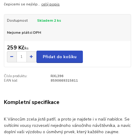
čepicemi se nejlép...
celý popis
Dostupnost
Skladem 2 ks
Nejsme plátci DPH
259 Kč
/
ks
Přidat do košíku
Číslo produktu:
RXL396
EAN kód:
8590669315611
Kompletní specifikace
K Vánocům zcela jistě patří, a proto je najdete i v naší nabídce. Se
svítícími vousy rozveselí nejednoho vánočního návštěvníka, a navíc
doplní vaši výzdobu o úsměvný prvek, který každého zaujme.