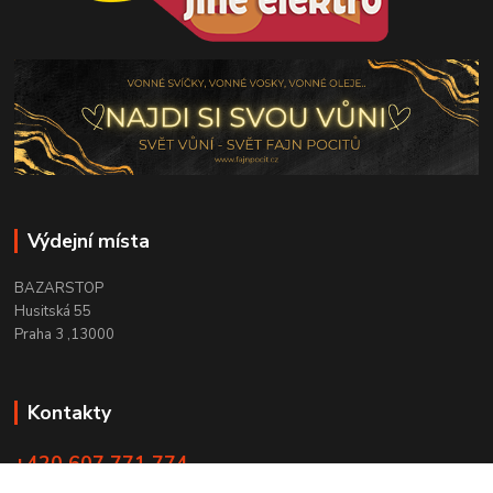
Výdejní místa
BAZARSTOP
Husitská 55
Praha 3 ,13000
Kontakty
+420 607 771 774
PO - ČT 9:00 -18:00