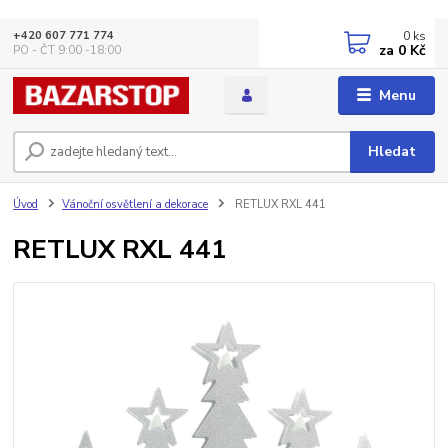
0
ks
+420 607 771 774
za
0 Kč
PO - ČT 9:00 -18:00
Menu
Hledat
Úvod
Vánoční osvětlení a dekorace
RETLUX RXL 441
RETLUX RXL 441