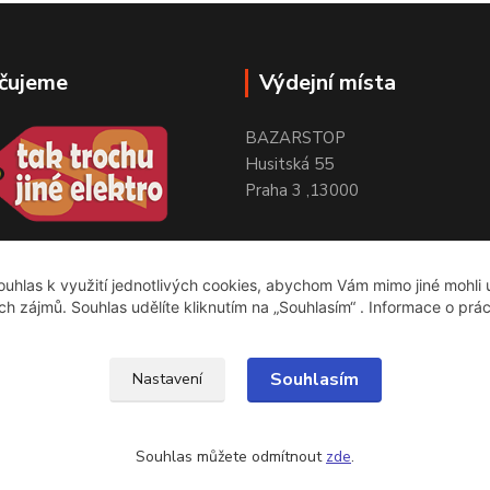
čujeme
Výdejní místa
BAZARSTOP
Husitská 55
Praha 3 ,13000
uhlas k využití jednotlivých cookies, abychom Vám mimo jiné mohli
ich zájmů. Souhlas udělíte kliknutím na „Souhlasím“ . Informace o prá
Souhlasím
Nastavení
Souhlas můžete odmítnout
zde
.