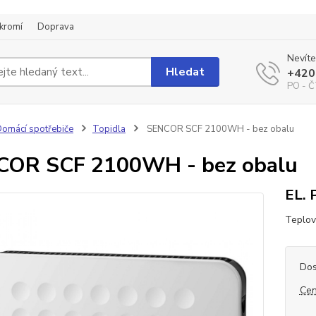
kromí
Doprava
Nevíte
Hledat
+420
PO - Č
omácí spotřebiče
Topidla
SENCOR SCF 2100WH - bez obalu
COR SCF 2100WH - bez obalu
EL.
Teplov
Dos
Cen