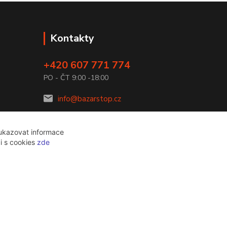
Kontakty
+420 607 771 774
PO - ČT 9:00 -18:00
info@bazarstop.cz
 ukazovat informace
ci s cookies
zde
Vytvořeno na
Eshop-rychle.cz