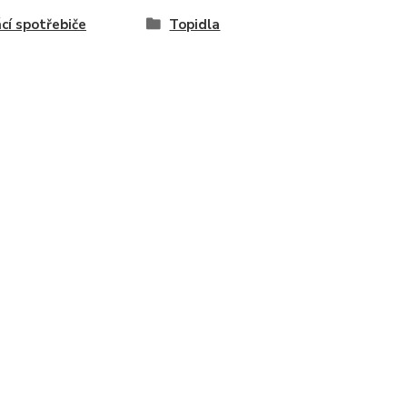
í spotřebiče
Topidla