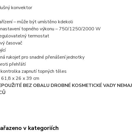
ušný konvektor
ařízení – může být umístěno kdekoli
 nastavení topného výkonu – 750/1250/2000 W
regulovatelný termostat
vý časovač
ící
ná rukojeť pro snadné přenášení jednotky
roti přehřátí
kontrolka zapnutí topných těles
 61,8 x 26 x 39 cm
EPOUŽITÉ BEZ OBALU DROBNÉ KOSMETICKÉ VADY NEMAJ
ÍCŮ
zařazeno v kategoriích