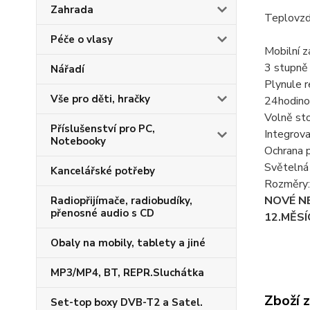
Zahrada
Teplovzd
Péče o vlasy
Mobilní z
3 stupně
Nářadí
Plynule 
Vše pro děti, hračky
24hodino
Volně stoj
Příslušenství pro PC,
Integrova
Notebooky
Ochrana p
Světelná 
Kancelářské potřeby
Rozměry:
NOVÉ N
Radiopřijímače, radiobudíky,
přenosné audio s CD
12.MĚS
Obaly na mobily, tablety a jiné
MP3/MP4, BT, REPR.Sluchátka
Zboží 
Set-top boxy DVB-T2 a Satel.