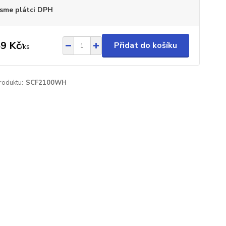
sme plátci DPH
9 Kč
Přidat do košíku
/
ks
roduktu:
SCF2100WH