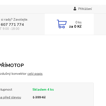
Přihlášení
 si rady? Zavolejte.
0
ks
 607 771 774
za
0 Kč
T 9:00 -18:00
 PŘÍMOTOP
zdušný konvektor
celý popis
tupnost
Skladem 4 ks
a před slevou
1 399 Kč