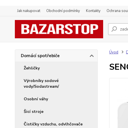
Jak nakupovat
Obchodní podmínky
Kontakty
Ochrana sou
Úvod
D
Domácí spotřebiče
SEN
Žehličky
Výrobníky sodové
vody/Sodastream/
Osobní váhy
Šicí stroje
Čističky vzduchu, odvlhčovače