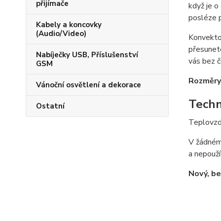
přijímače
když je o
posléze 
Kabely a koncovky
(Audio/Video)
Konvekt
přesunete
Nabíječky USB, Příslušenství
vás bez č
GSM
Rozměr
Vánoční osvětlení a dekorace
Techn
Ostatní
Teplovzd
V žádném 
a nepouží
Nový, be