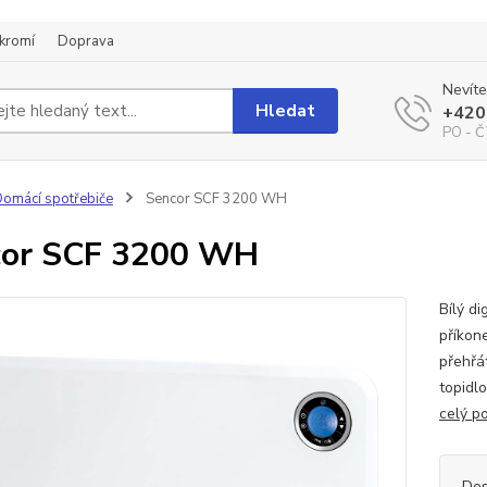
kromí
Doprava
Nevíte
Hledat
+420
PO - Č
omácí spotřebiče
Sencor SCF 3200 WH
cor SCF 3200 WH
Bílý d
příkon
přehřát
topidl
celý p
Dos