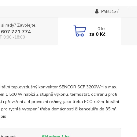
Přihlášení
 si rady? Zavolejte.
0
ks
 607 771 774
za
0 Kč
T 9:00 -18:00
igitální teplovzdušný konvektor SENCOR SCF 3200WH s max.
em 1 500 W nabízí 2 stupně výkonu, termostat, ochranu proti
í i převržení a 4 provozní režimy, jako třeba ECO režim. Ideální
o pro rychlé vytopení třeba domácnosti či kanceláře do 35 m².
opis
tupnost
Skladem 1 ks