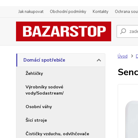
Jak nakupovat
Obchodní podmínky
Kontakty
Ochrana sou
Úvod
D
Domácí spotřebiče
Sen
Žehličky
Výrobníky sodové
vody/Sodastream/
Osobní váhy
Šicí stroje
Čističky vzduchu, odvlhčovače