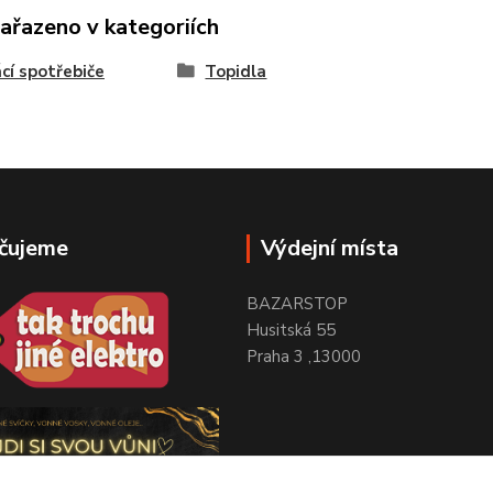
zařazeno v kategoriích
í spotřebiče
Topidla
čujeme
Výdejní místa
BAZARSTOP
Husitská 55
Praha 3 ,13000