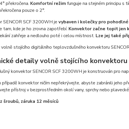
 4° překročena.
Komfortní režim
funguje na stejném principu s 
překročena pouze o 2°.
or SENCOR SCF 3200WH je
vybaven i kolečky pro pohodlné
 tam, kde je ho zrovna zapotřebí.
Konvektor začne topit jen k
ekání zahřeje a nedlouho poté i celou místnost.
Lze jej také př
y
volně stojícího digitálního teplovzdušného konvektoru SEN
ické detaily volně stojícího konvekt
ušný konvektor SENCOR SCF 3200WH je konstruován pro napětí
případě konvektor ničím nepřekrývejte, abyste zabránili jeho př
vejte přístroj v bezprostředním okolí vany, sprchy nebo plaveck
z šroubů, záruka 12 měsíců