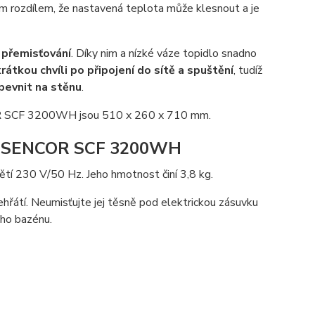
tím rozdílem, že nastavená teplota může klesnout a je
 přemisťování
. Díky nim a nízké váze topidlo snadno
rátkou chvíli po připojení do sítě a spuštění
, tudíž
ipevnit na stěnu
.
COR SCF 3200WH jsou 510 x 260 x 710 mm.
oru SENCOR SCF 3200WH
 230 V/50 Hz. Jeho hmotnost činí 3,8 kg.
ehřátí. Neumisťujte jej těsně pod elektrickou zásuvku
ého bazénu.