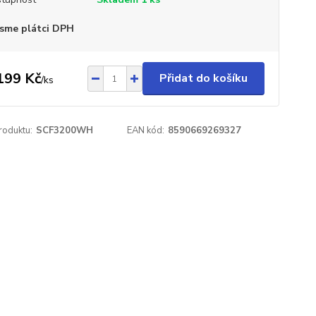
sme plátci DPH
199 Kč
Přidat do košíku
/
ks
roduktu:
SCF3200WH
EAN kód:
8590669269327