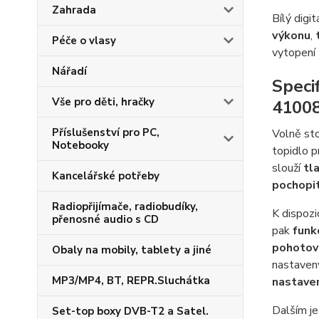
Zahrada
Bílý dig
výkonu
,
Péče o vlasy
vytopení 
Nářadí
Speci
Vše pro děti, hračky
4100
Příslušenství pro PC,
Volně st
Notebooky
topidlo p
slouží
tl
Kancelářské potřeby
pochopi
Radiopřijímače, radiobudíky,
K dispozic
přenosné audio s CD
pak
funk
pohotov
Obaly na mobily, tablety a jiné
nastavený
MP3/MP4, BT, REPR.Sluchátka
nastave
Dalším je
Set-top boxy DVB-T2 a Satel.