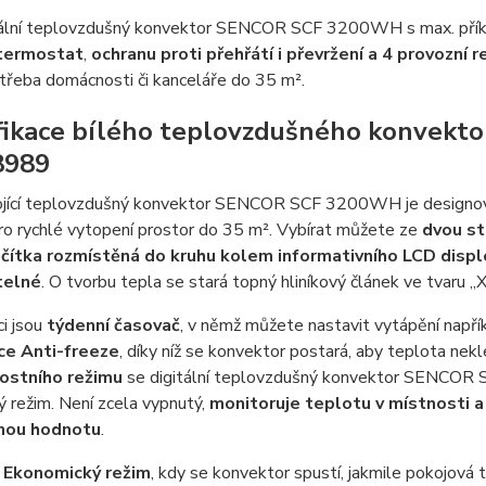
itální teplovzdušný konvektor SENCOR SCF 3200WH s max. př
termostat
,
ochranu proti přehřátí i převržení a 4 provozní 
třeba domácnosti či kanceláře do 35 m².
fikace bílého teplovzdušného konve
8989
ojící teplovzdušný konvektor SENCOR SCF 3200WH je designov
ro rychlé vytopení prostor do 35 m². Vybírat můžete ze
dvou s
ačítka rozmístěná do kruhu kolem informativního LCD displ
telné
. O tvorbu tepla se stará topný hliníkový článek ve tvaru „X
i jsou
týdenní časovač
, v němž můžete nastavit vytápění napří
ce Anti-freeze
, díky níž se konvektor postará, aby teplota nekl
ostního režimu
se digitální teplovzdušný konvektor SENCOR 
 režim. Není zcela vypnutý,
monitoruje teplotu v místnosti a
nou hodnotu
.
Ekonomický režim
, kdy se konvektor spustí, jakmile pokojová