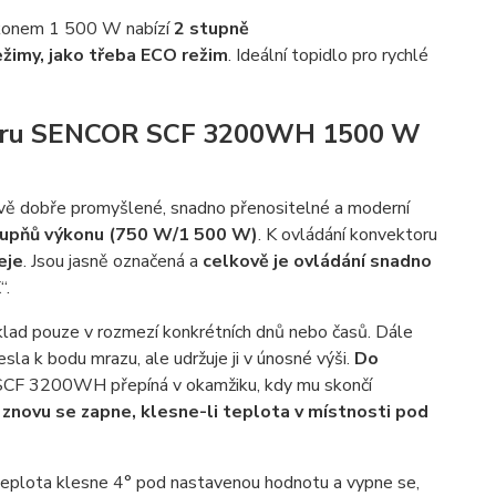
íkonem 1 500 W nabízí
2 stupně
režimy, jako třeba ECO režim
. Ideální topidlo pro rychlé
ktoru SENCOR SCF 3200WH 1500 W
ě dobře promyšlené, snadno přenositelné a moderní
tupňů výkonu (750 W/1 500 W)
. K ovládání konvektoru
eje
. Jsou jasně označená a
celkově je ovládání snadno
“.
klad pouze v rozmezí konkrétních dnů nebo časů. Dále
esla k bodu mrazu, ale udržuje ji v únosné výši.
Do
SCF 3200WH přepíná v okamžiku, kdy mu skončí
 znovu se zapne, klesne-li teplota v místnosti pod
 teplota klesne 4° pod nastavenou hodnotu a vypne se,