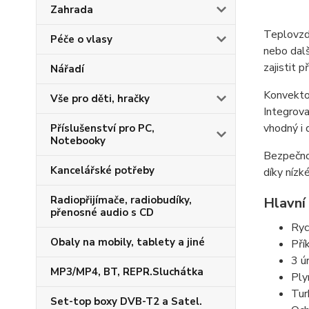
Zahrada
Teplovzd
Péče o vlasy
nebo dalš
zajistit 
Nářadí
Konvektor
Vše pro děti, hračky
Integrova
vhodný i 
Příslušenství pro PC,
Notebooky
Bezpečnos
Kancelářské potřeby
díky nízk
Radiopřijímače, radiobudíky,
Hlavní
přenosné audio s CD
Ryc
Obaly na mobily, tablety a jiné
Pří
3 ú
MP3/MP4, BT, REPR.Sluchátka
Ply
Tur
Set-top boxy DVB-T2 a Satel.