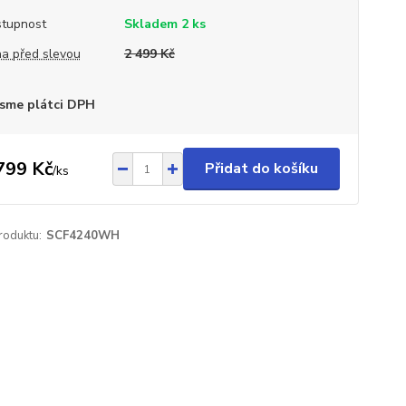
tupnost
Skladem 2 ks
a před slevou
2 499 Kč
sme plátci DPH
799 Kč
Přidat do košíku
/
ks
roduktu:
SCF4240WH