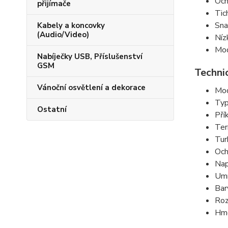
Och
přijímače
Tic
Sna
Kabely a koncovky
(Audio/Video)
Níz
Mod
Nabíječky USB, Příslušenství
GSM
Techni
Vánoční osvětlení a dekorace
Mod
Typ
Ostatní
Pří
Ter
Tur
Och
Nap
Umí
Bar
Roz
Hmo