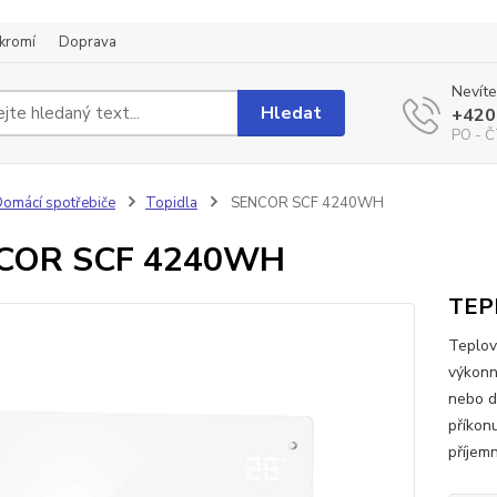
kromí
Doprava
Nevíte
Hledat
+420
PO - Č
omácí spotřebiče
Topidla
SENCOR SCF 4240WH
COR SCF 4240WH
TEP
Teplov
výkonn
nebo d
příkonu
příjem