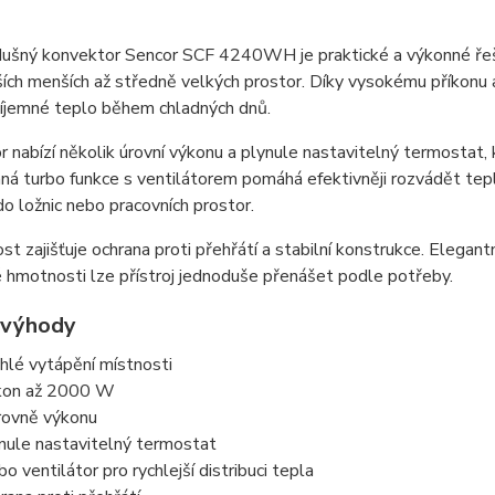
ušný konvektor Sencor SCF 4240WH je praktické a výkonné řešen
ích menších až středně velkých prostor. Díky vysokému příkonu 
příjemné teplo během chladných dnů.
 nabízí několik úrovní výkonu a plynule nastavitelný termostat
ná turbo funkce s ventilátorem pomáhá efektivněji rozvádět tepl
do ložnic nebo pracovních prostor.
t zajišťuje ochrana proti přehřátí a stabilní konstrukce. Elegan
é hmotnosti lze přístroj jednoduše přenášet podle potřeby.
 výhody
hlé vytápění místnosti
kon až 2000 W
rovně výkonu
nule nastavitelný termostat
bo ventilátor pro rychlejší distribuci tepla