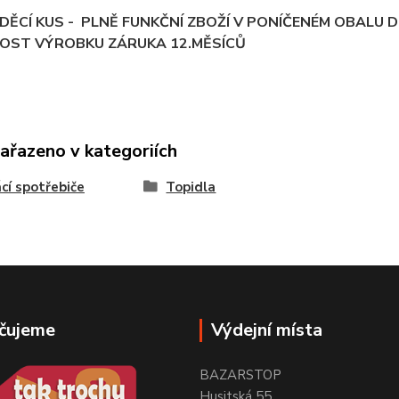
ĚCÍ KUS - PLNĚ FUNKČNÍ ZBOŽÍ V PONÍČENÉM OBALU D
OST VÝROBKU ZÁRUKA 12.MĚSÍCŮ
zařazeno v kategoriích
í spotřebiče
Topidla
čujeme
Výdejní místa
BAZARSTOP
Husitská 55