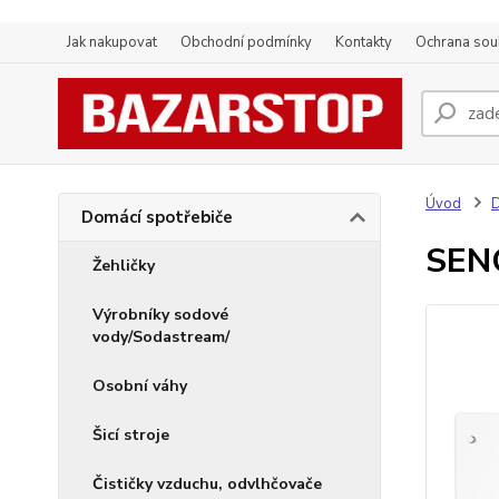
Jak nakupovat
Obchodní podmínky
Kontakty
Ochrana sou
Úvod
D
Domácí spotřebiče
SEN
Žehličky
Výrobníky sodové
vody/Sodastream/
Osobní váhy
Šicí stroje
Čističky vzduchu, odvlhčovače