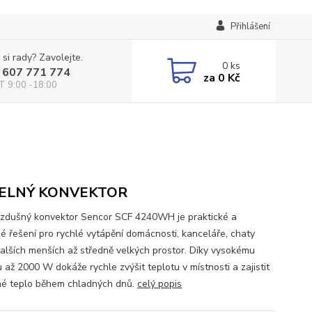
Přihlášení
 si rady? Zavolejte.
0
ks
 607 771 774
za
0 Kč
T 9:00 -18:00
ELNÝ KONVEKTOR
zdušný konvektor Sencor SCF 4240WH je praktické a
é řešení pro rychlé vytápění domácnosti, kanceláře, chaty
alších menších až středně velkých prostor. Díky vysokému
 až 2000 W dokáže rychle zvýšit teplotu v místnosti a zajistit
né teplo během chladných dnů.
celý popis