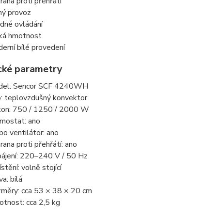
rana proti přehřátí
hý provoz
dné ovládání
ká hmotnost
erní bílé provedení
cké parametry
el: Sencor SCF 4240WH
: teplovzdušný konvektor
kon: 750 / 1250 / 2000 W
mostat: ano
bo ventilátor: ano
rana proti přehřátí: ano
ájení: 220–240 V / 50 Hz
stění: volně stojící
va: bílá
měry: cca 53 × 38 × 20 cm
tnost: cca 2,5 kg