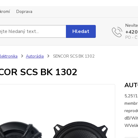
kromí
Doprava
Nevíte
Hledat
+420
PO - Č
lektronika
Autorádia
SENCOR SCS BK 1302
COR SCS BK 1302
AUT
5,25“/
membrá
reprod
dB/W/m
WVelik