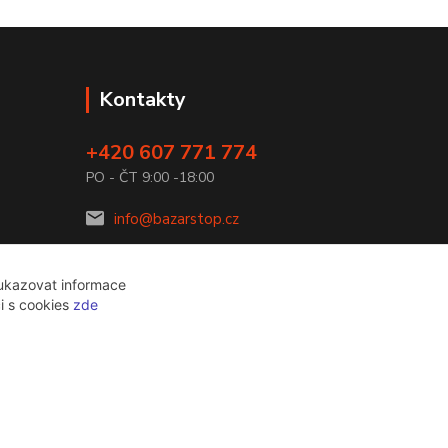
Kontakty
+420 607 771 774
PO - ČT 9:00 -18:00
info@bazarstop.cz
 ukazovat informace
ci s cookies
zde
Vytvořeno na
Eshop-rychle.cz