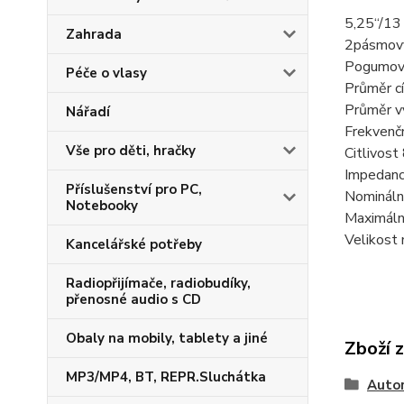
5,25“/13
Zahrada
2pásmový
Pogumov
Péče o vlasy
Průměr c
Průměr v
Nářadí
Frekvenč
Vše pro děti, hračky
Citlivos
Impedanc
Příslušenství pro PC,
Nomináln
Notebooky
Maximáln
Velikost
Kancelářské potřeby
Radiopřijímače, radiobudíky,
přenosné audio s CD
Obaly na mobily, tablety a jiné
Zboží 
MP3/MP4, BT, REPR.Sluchátka
Auto