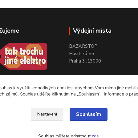
čujeme
Výdejní místa
BAZARSTOP
Husitská 55
Praha 3 ,13000
uhlas k využití jednotlivých cookies, abychom Vám mimo jiné mohli
ich zájmů. Souhlas udělíte kliknutím na „Souhlasím“ . Informace o prá
Souhlasím
Nastavení
Souhlas můžete odmítnout
zde
.