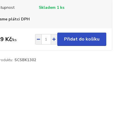
tupnost
Skladem 1 ks
sme plátci DPH
9 Kč
Přidat do košíku
/
ks
roduktu:
SCSBK1302