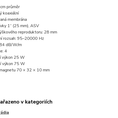
 cm průměr
 koaxiální
aná membrána
ívky 1“ (25 mm), ASV
ýškového reproduktoru: 28 mm
ní rozsah: 95–20000 Hz
t 84 dB/W/m
e: 4
í výkon 25 W
í výkon 75 W
 magnetu 70 × 32 × 10 mm
zařazeno v kategoriích
rádia