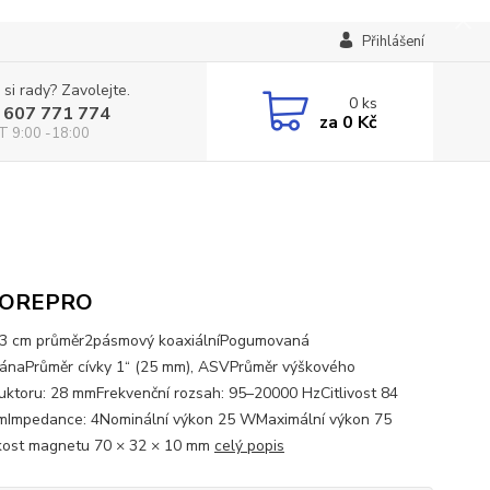
Přihlášení
 si rady? Zavolejte.
0
ks
 607 771 774
za
0 Kč
T 9:00 -18:00
OREPRO
13 cm průměr2pásmový koaxiálníPogumovaná
naPrůměr cívky 1“ (25 mm), ASVPrůměr výškového
uktoru: 28 mmFrekvenční rozsah: 95–20000 HzCitlivost 84
Impedance: 4Nominální výkon 25 WMaximální výkon 75
ost magnetu 70 × 32 × 10 mm
celý popis