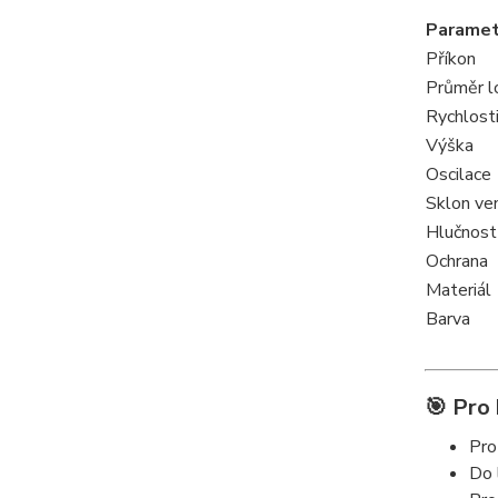
Paramet
Příkon
Průměr l
Rychlost
Výška
Oscilace
Sklon ven
Hlučnost
Ochrana
Materiál
Barva
🎯
Pro 
Pro
Do 