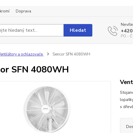
kromí
Doprava
Nevíte
Hledat
+420
PO - Č
entilátory a ochlazovače
Sencor SFN 4080WH
cor SFN 4080WH
Vent
Stojan
lopatk
s dřev
Dos