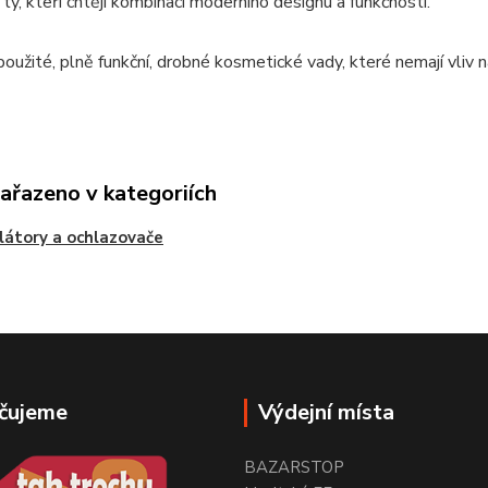
 ty, kteří chtějí kombinaci moderního designu a funkčnosti.
oužité, plně funkční, drobné kosmetické vady, které nemají vliv
zařazeno v kategoriích
látory a ochlazovače
čujeme
Výdejní místa
BAZARSTOP