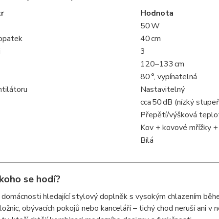
r
Hodnota
50 W
opatek
40 cm
i
3
120–133 cm
80 °, vypínatelná
tilátoru
Nastavitelný
cca 50 dB (nízký stupe
Přepětí/výšková teplo
Kov + kovové mřížky +
Bílá
koho se hodí?
 domácnosti hledající stylový doplněk s vysokým chlazením běh
ložnic, obývacích pokojů nebo kanceláří – tichý chod neruší ani v no