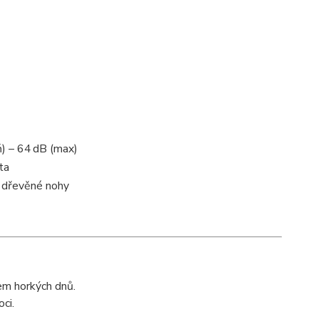
ň) – 64 dB (max)
ta
 dřevěné nohy
em horkých dnů.
ci.