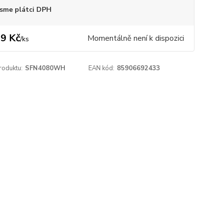
sme plátci DPH
9 Kč
Momentálně není k dispozici
/
ks
roduktu:
SFN4080WH
EAN kód:
85906692433