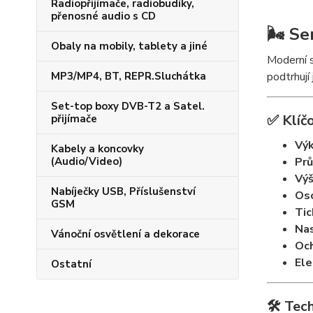
Radiopřijímače, radiobudíky,
přenosné audio s CD
🌬️
Se
Obaly na mobily, tablety a jiné
Moderní 
podtrhují 
MP3/MP4, BT, REPR.Sluchátka
Set-top boxy DVB-T2 a Satel.
✅
Klíč
přijímače
Vý
Kabely a koncovky
Prů
(Audio/Video)
Výš
Nabíječky USB, Příslušenství
Osc
GSM
Tic
Nas
Vánoční osvětlení a dekorace
Och
Ele
Ostatní
🛠️
Tec