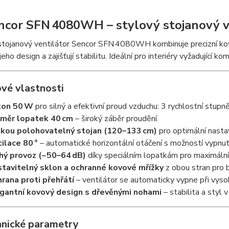
ncor SFN 4080WH – stylový stojanový ve
stojanový ventilátor Sencor SFN 4080WH kombinuje precizní kov
jeho design a zajišťují stabilitu. Ideální pro interiéry vyžadující 
ové vlastnosti
kon 50 W
pro silný a efektivní proud vzduchu: 3 rychlostní stupně
měr lopatek 40 cm
– široký záběr proudění.
kou polohovatelný stojan (120–133 cm)
pro optimální nasta
ilace 80 °
– automatické horizontální otáčení s možností vypnutí
hý provoz (~50–64 dB)
díky speciálním lopatkám pro maximální
tavitelný sklon a ochranné kovové mřížky
z obou stran pro 
rana proti přehřátí
– ventilátor se automaticky vypne při vyso
gantní kovový design s dřevěnými nohami
– stabilita a styl 
hnické parametry