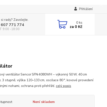
Přihlášení
 si rady? Zavolejte.
0
ks
 607 771 774
za
0 Kč
T 9:00 -18:00
ilátor
ový ventilátor Sencor SFN 4080WH – výkonný 50 W, 40 cm
y, 3 stupně, výška 120–133 cm, oscilace 80 °, kovové provedení
ěnými nohami, ochrana proti přehřátí.
celý popis
tupnost
Není skladem