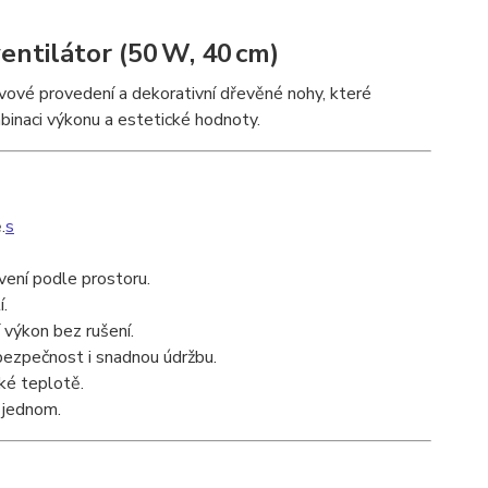
ntilátor (50 W, 40 cm)
ové provedení a dekorativní dřevěné nohy, které
kombinaci výkonu a estetické hodnoty.
.
s
vení podle prostoru.
.
 výkon bez rušení.
bezpečnost i snadnou údržbu.
ké teplotě.
v jednom.