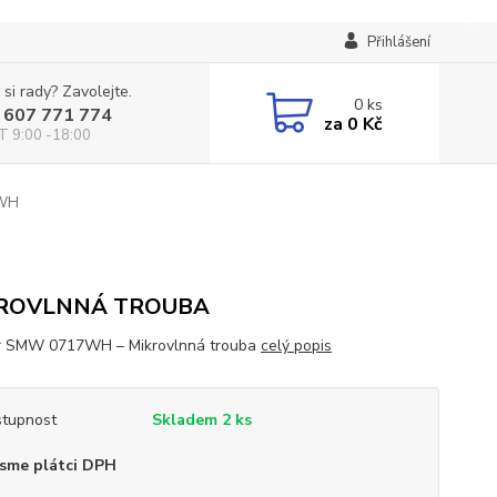
Přihlášení
 si rady? Zavolejte.
0
ks
 607 771 774
za
0 Kč
T 9:00 -18:00
WH
ROVLNNÁ TROUBA
r SMW 0717WH – Mikrovlnná trouba
celý popis
tupnost
Skladem 2 ks
sme plátci DPH