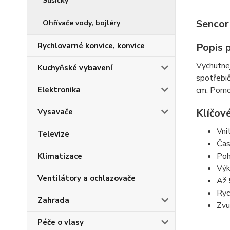
Sušičky
Sencor
Ohřívače vody, bojléry
Popis 
Rychlovarné konvice, konvice
Vychutnej
Kuchyňské vybavení
spotřebi
cm. Pomoc
Elektronika
Klíčové
Vysavače
Vni
Televize
Čas
Poh
Klimatizace
Vý
Ventilátory a ochlazovače
Až 
Ryc
Zahrada
Zvu
Péče o vlasy