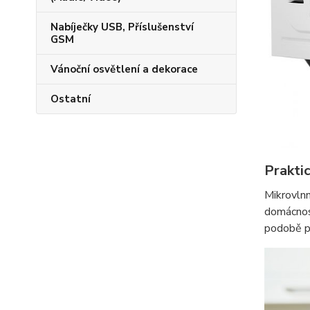
Nabíječky USB, Příslušenství
GSM
Vánoční osvětlení a dekorace
Ostatní
Praktic
Mikrovln
domácnos
podobě pol