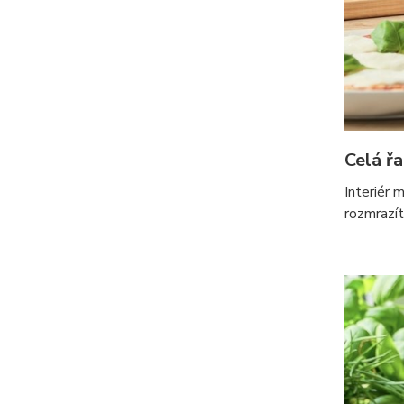
Celá řa
Interiér 
rozmrazí