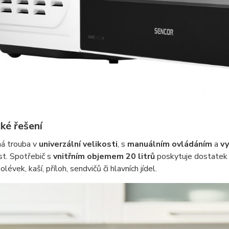
ké řešení
ná trouba v
univerzální velikosti
, s
manuálním ovládáním
a
v
t. Spotřebič s
vnitřním objemem 20 litrů
poskytuje dostatek 
évek, kaší, příloh, sendvičů či hlavních jídel.