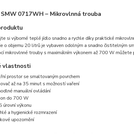
 SMW 0717WH – Mikrovlnná trouba
produktu
te si výborné teplé jídlo snadno a rychle díky praktické mikr
če o objemu 20 litrů je vybaven odolným a snadno čistitelným 
í mikrovlnné trouby s maximálním výkonem až 700 W můžete potr
 vlastnosti
třní prostor se smaltovaným povrchem
ovač až na 35 minut s možností vaření
odlné manuální ovládání
kon do 700 W
5 úrovní výkonu
hlé a hygienické rozmrazení
kové upozornění