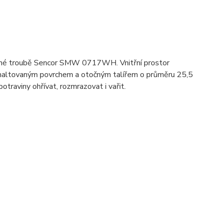
ovlnné troubě Sencor SMW 0717WH. Vnitřní prostor
smaltovaným povrchem a otočným talířem o průměru 25,5
aviny ohřívat, rozmrazovat i vařit.