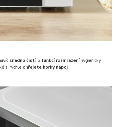
navíc
snadno čistí
. S
funkcí rozmrazení
hygienicky
ké si rychle
ohřejete
horký
nápoj
.