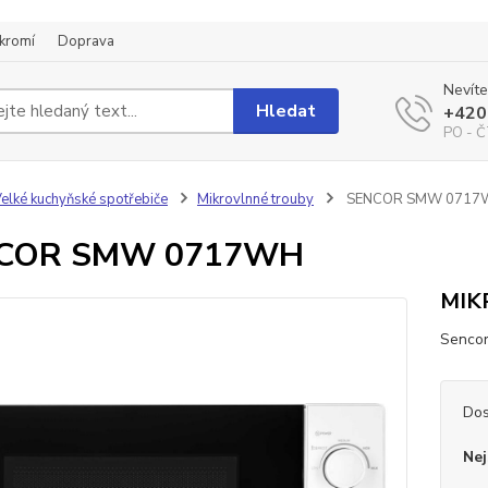
kromí
Doprava
Nevíte
Hledat
+420
PO - Č
elké kuchyňské spotřebiče
Mikrovlnné trouby
SENCOR SMW 0717
COR SMW 0717WH
MIK
Senco
Dos
Nej