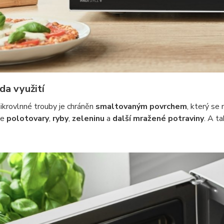
da využití
mikrovlnné trouby je chráněn
smaltovaným povrchem
, který se 
te
polotovary
,
ryby
,
zeleninu
a
další mražené potraviny
. A ta