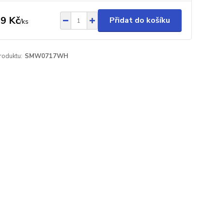
9 Kč
Přidat do košíku
/
ks
roduktu:
SMW0717WH