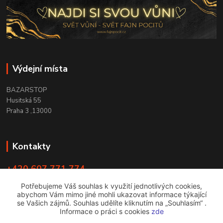
Výdejní místa
BAZARSTOP
Husitská 55
Praha 3 ,13000
Kontakty
+420 607 771 774
PO - ČT 9:00 -18:00
Potřebujeme Váš souhlas k využití jednotlivých cookies,
abychom Vám mimo jiné mohli ukazovat informace týkající
info@bazarstop.cz
se Vašich zájmů. Souhlas udělíte kliknutím na „Souhlasím“ .
Informace o práci s cookies
zde