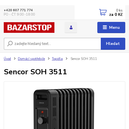
0
ks
+420 607 771 774
za
0 Kč
PO - ČT 9:00 -18:00
Menu
Hledat
Úvod
Domácí spotřebiče
Topidla
Sencor SOH 3511
Sencor SOH 3511