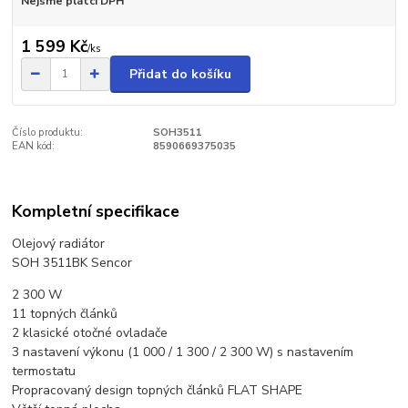
Nejsme plátci DPH
1 599 Kč
/
ks
Přidat do košíku
Číslo produktu:
SOH3511
EAN kód:
8590669375035
Kompletní specifikace
Olejový radiátor
SOH 3511BK Sencor
2 300 W
11 topných článků
2 klasické otočné ovladače
3 nastavení výkonu (1 000 / 1 300 / 2 300 W) s nastavením
termostatu
Propracovaný design topných článků FLAT SHAPE