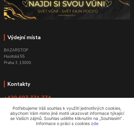
Výdejní místa
BAZARSTOP
Husitská 55
Praha 3 ,13000
Kontakty
+420 607 771 774
PO - ČT 9:00 -18:00
Potřebujeme Váš souhlas k využití jednotlivých cookies,
abychom Vám mimo jiné mohli ukazovat informace týkající
info@bazarstop.cz
se Vašich zájmů. Souhlas udělíte kliknutím na „Souhlasím“ .
Informace o práci s cookies
zde