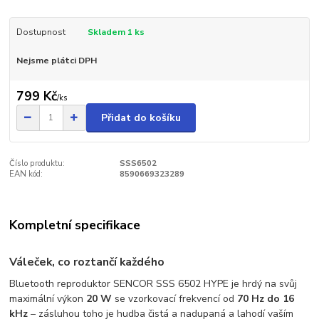
Dostupnost
Skladem 1 ks
Nejsme plátci DPH
799 Kč
/
ks
Přidat do košíku
Číslo produktu:
SSS6502
EAN kód:
8590669323289
Kompletní specifikace
Váleček, co roztančí každého
Bluetooth reproduktor SENCOR SSS 6502 HYPE je hrdý na svůj
maximální výkon
20 W
se vzorkovací frekvencí od
70 Hz do 16
kHz
– zásluhou toho je hudba čistá a nadupaná a lahodí vaším