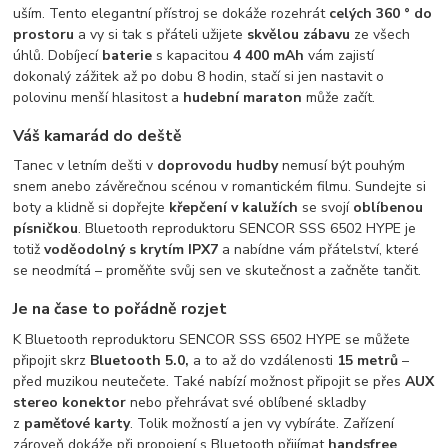
uším. Tento elegantní přístroj se dokáže rozehrát
celých 360 ° do
prostoru
a vy si tak s přáteli užijete
skvělou zábavu
ze všech
úhlů. Dobíjecí
baterie
s kapacitou
4 400 mAh
vám zajistí
dokonalý zážitek až po dobu 8 hodin, stačí si jen nastavit o
polovinu menší hlasitost a
hudební maraton
může začít.
Váš kamarád do deště
Tanec v letním dešti v
doprovodu hudby
nemusí být pouhým
snem anebo závěrečnou scénou v romantickém filmu. Sundejte si
boty a klidně si dopřejte
křepčení v kalužích
se svojí
oblíbenou
písničkou
. Bluetooth reproduktoru SENCOR SSS 6502 HYPE je
totiž
voděodolný s krytím IPX7
a nabídne vám přátelství, které
se neodmítá – proměňte svůj sen ve skutečnost a začněte tančit.
Je na čase to pořádně rozjet
K Bluetooth reproduktoru SENCOR SSS 6502 HYPE se můžete
připojit skrz
Bluetooth 5.0,
a to až do vzdálenosti
15 metrů
–
před muzikou neutečete. Také nabízí možnost připojit se přes
AUX
stereo konektor
nebo přehrávat své oblíbené skladby
z
paměťové karty
. Tolik možností a jen vy vybíráte. Zařízení
zároveň dokáže při propojení s Bluetooth přijímat
handsfree