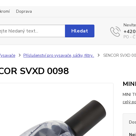
kromí
Doprava
Nevíte
Hledat
+420
PO - Č
Vysavače
Příslušenství pro vysavače, sáčky, filtry..
SENCOR SVXD 0
COR SVXD 0098
MIN
MINI 
celý p
Dos
Nej