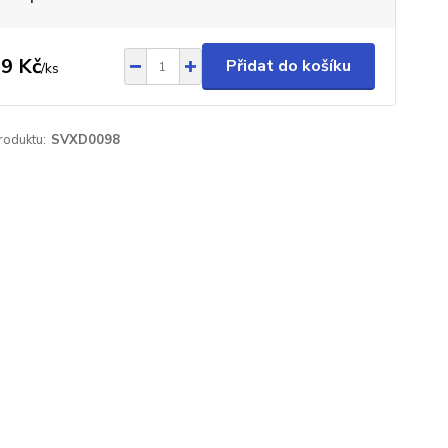
9 Kč
Přidat do košíku
/
ks
roduktu:
SVXD0098