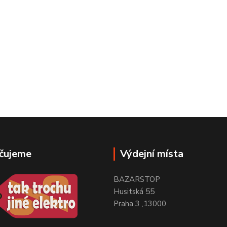
čujeme
Výdejní místa
BAZARSTOP
Husitská 55
Praha 3 ,13000