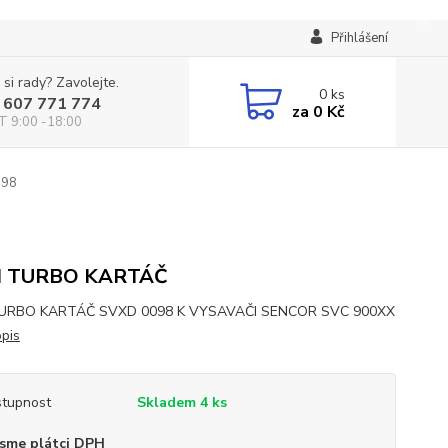
Přihlášení
 si rady? Zavolejte.
0
ks
 607 771 774
za
0 Kč
T 9:00 -18:00
098
I TURBO KARTÁČ
TURBO KARTÁČ SVXD 0098 K VYSAVAČI SENCOR SVC 900XX
opis
tupnost
Skladem 4 ks
sme plátci DPH