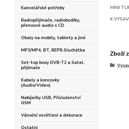
MINI T
Kancelářské potřeby
K VYSAV
Radiopřijímače, radiobudíky,
přenosné audio s CD
Obaly na mobily, tablety a jiné
MP3/MP4, BT, REPR.Sluchátka
Zboží 
Set-top boxy DVB-T2 a Satel.
Vysa
přijímače
Kabely a koncovky
(Audio/Video)
Nabíječky USB, Příslušenství
GSM
Vánoční osvětlení a dekorace
Ostatní