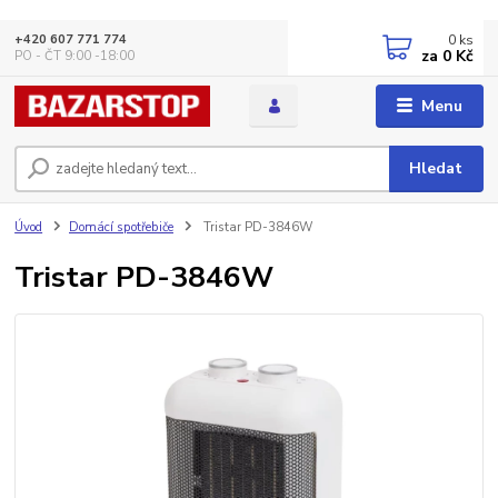
0
ks
+420 607 771 774
za
0 Kč
PO - ČT 9:00 -18:00
Menu
Hledat
Úvod
Domácí spotřebiče
Tristar PD-3846W
Tristar PD-3846W