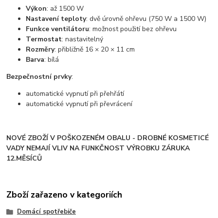
Výkon
:
až 1500 W
Nastavení teploty
:
dvě úrovně ohřevu (750 W a 1500 W)
Funkce ventilátoru
:
možnost použití bez ohřevu
Termostat
:
nastavitelný
Rozměry
:
přibližně 16 × 20 × 11 cm
Barva
: bílá
Bezpečnostní prvky
:
automatické vypnutí při přehřátí
automatické vypnutí při převrácení
NOVÉ ZBOŽÍ V POŠKOZENÉM OBALU - DROBNÉ KOSMETICÉ
VADY NEMAJÍ VLIV NA FUNKČNOST VÝROBKU ZÁRUKA
12.MĚSÍCŮ
Zboží zařazeno v kategoriích
Domácí spotřebiče