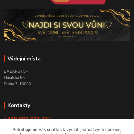
Výdejní místa
BAZARSTOP
Husitská 55
Praha 3 ,13000
Kontakty
+420 607 771 774
PO - ČT 9:00 -18:00
Potřebujeme Váš souhlas k využití jednotlivých cookies,