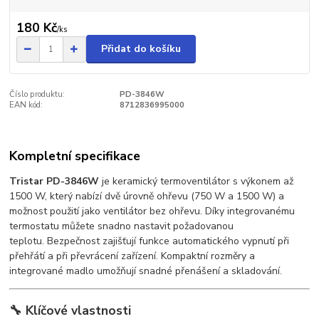
180 Kč
/
ks
Přidat do košíku
Číslo produktu:
PD-3846W
EAN kód:
8712836995000
Kompletní specifikace
Tristar PD-3846W
je keramický termoventilátor s výkonem až
1500 W, který nabízí dvě úrovně ohřevu (750 W a 1500 W) a
možnost použití jako ventilátor bez ohřevu.
Díky integrovanému
termostatu můžete snadno nastavit požadovanou
teplotu.
Bezpečnost zajišťují funkce automatického vypnutí při
přehřátí a při převrácení zařízení.
Kompaktní rozměry a
integrované madlo umožňují snadné přenášení a skladování.
🔧 Klíčové vlastnosti