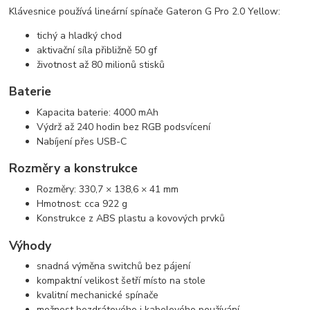
Klávesnice používá lineární spínače Gateron G Pro 2.0 Yellow:
tichý a hladký chod
aktivační síla přibližně 50 gf
životnost až 80 milionů stisků
Baterie
Kapacita baterie: 4000 mAh
Výdrž až 240 hodin bez RGB podsvícení
Nabíjení přes USB-C
Rozměry a konstrukce
Rozměry: 330,7 × 138,6 × 41 mm
Hmotnost: cca 922 g
Konstrukce z ABS plastu a kovových prvků
Výhody
snadná výměna switchů bez pájení
kompaktní velikost šetří místo na stole
kvalitní mechanické spínače
možnost bezdrátového i kabelového používání