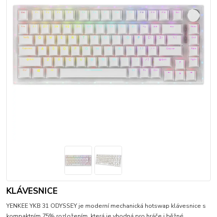
KLÁVESNICE
YENKEE YKB 31 ODYSSEY je moderní mechanická hotswap klávesnice s
kompaktním 75% rozložením, která je vhodná pro hráče i běžné