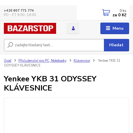
0
ks
+420 607 771 774
za
0 Kč
PO - ČT 9:00 -18:00
Menu
Hledat
Úvod
Příslušenství pro PC, Notebooky
Klávesnice
Yenkee YKB 31
ODYSSEY KLÁVESNICE
Yenkee YKB 31 ODYSSEY
KLÁVESNICE