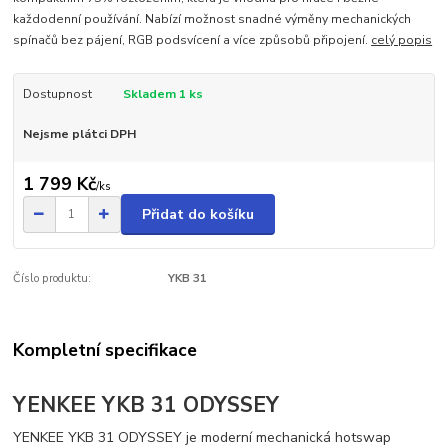
každodenní používání. Nabízí možnost snadné výměny mechanických
spínačů bez pájení, RGB podsvícení a více způsobů připojení.
celý popis
Dostupnost
Skladem 1 ks
Nejsme plátci DPH
1 799 Kč
/
ks
Přidat do košíku
Číslo produktu:
YKB 31
Kompletní specifikace
YENKEE YKB 31 ODYSSEY
YENKEE YKB 31 ODYSSEY je moderní mechanická hotswap